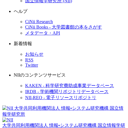
国立情報学研究所 (NII)
ヘルプ
CiNii Research
CiNii Books - 大学図書館の本をさがす
メタデータ・API
新着情報
お知らせ
RSS
Twitter
NIIのコンテンツサービス
KAKEN - 科学研究費助成事業データベース
IRDB - 学術機関リポジトリデータベース
NII-REO - 電子リソースリポジトリ
大学共同利用機関法人 情報•システム研究機構
国立情報学研