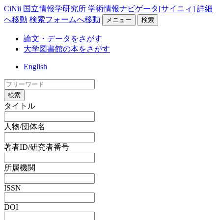
CiNii 国立情報学研究所 学術情報ナビゲータ[サイニィ]
詳細
へ移動
検索フォームへ移動
メニュー
検索
論文・データをさがす
大学図書館の本をさがす
English
検索
タイトル
人物/団体名
著者ID/研究者番号
所属機関
ISSN
DOI