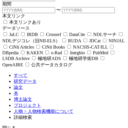
期間
〜
本文リンク
本文リンクあり
データソース
JaLC
IRDB
Crossref
DataCite
NDLサーチ
NDLデジコレ（旧NII-ELS）
RUDA
JDCat
NINJAL
CiNii Articles
CiNii Books
NACSIS-CAT/ILL
DBpedia
KAKEN
e-Rad
Integbio
PubMed
LSDB Archive
極地研ADS
極地研学術DB
OpenAIRE
公共データカタログ
すべて
研究データ
論文
本
博士論文
プロジェクト
人物
> 人物検索機能について
詳細検索
閉じる