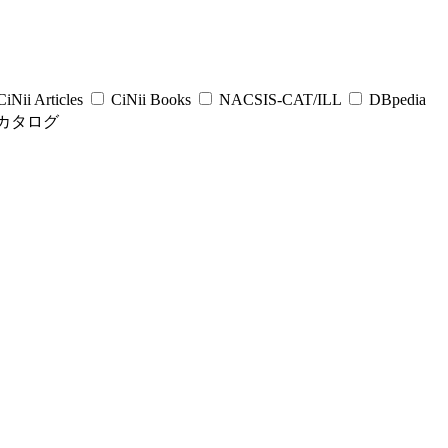
iNii Articles
CiNii Books
NACSIS-CAT/ILL
DBpedia
カタログ