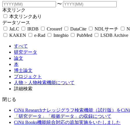
〜
本文リンク
本文リンクあり
データソース
JaLC
IRDB
Crossref
DataCite
NDLサーチ
N
KAKEN
e-Rad
Integbio
PubMed
LSDB Archive
すべて
研究データ
論文
本
博士論文
プロジェクト
人物
> 人物検索機能について
詳細検索
閉じる
CiNii Researchナレッジグラフ検索機能（試行版）をCiN
「研究データ」「根拠データ」の収録について
CiNii Books機能統合対応の追加実施をいたしました