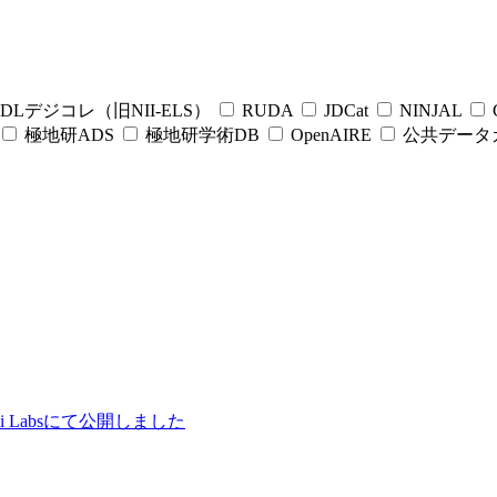
DLデジコレ（旧NII-ELS）
RUDA
JDCat
NINJAL
C
極地研ADS
極地研学術DB
OpenAIRE
公共データ
ii Labsにて公開しました