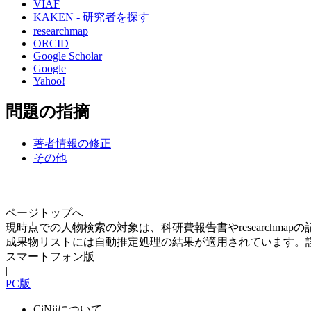
VIAF
KAKEN - 研究者を探す
researchmap
ORCID
Google Scholar
Google
Yahoo!
問題の指摘
著者情報の修正
その他
ページトップへ
現時点での人物検索の対象は、科研費報告書やresearchma
成果物リストには自動推定処理の結果が適用されています。
スマートフォン版
|
PC版
CiNiiについて