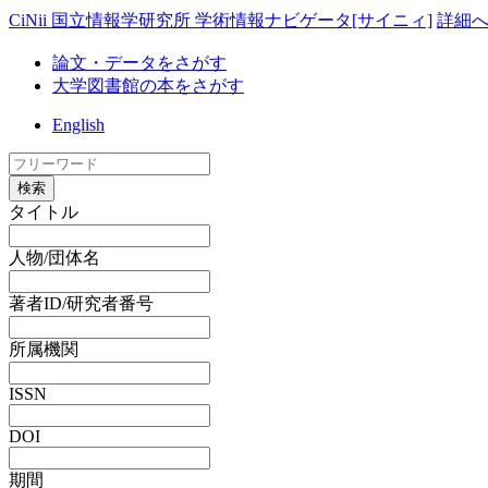
CiNii 国立情報学研究所 学術情報ナビゲータ[サイニィ]
詳細
論文・データをさがす
大学図書館の本をさがす
English
検索
タイトル
人物/団体名
著者ID/研究者番号
所属機関
ISSN
DOI
期間