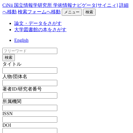
CiNii 国立情報学研究所 学術情報ナビゲータ[サイニィ]
詳細
へ移動
検索フォームへ移動
メニュー
検索
論文・データをさがす
大学図書館の本をさがす
English
検索
タイトル
人物/団体名
著者ID/研究者番号
所属機関
ISSN
DOI