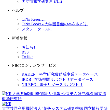
国立情報学研究所 (NII)
ヘルプ
CiNii Research
CiNii Books - 大学図書館の本をさがす
メタデータ・API
新着情報
お知らせ
RSS
Twitter
NIIのコンテンツサービス
KAKEN - 科学研究費助成事業データベース
IRDB - 学術機関リポジトリデータベース
NII-REO - 電子リソースリポジトリ
大学共同利用機関法人 情報•システム研究機構
国立情報学研