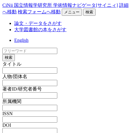
CiNii 国立情報学研究所 学術情報ナビゲータ[サイニィ]
詳細
へ移動
検索フォームへ移動
メニュー
検索
論文・データをさがす
大学図書館の本をさがす
English
検索
タイトル
人物/団体名
著者ID/研究者番号
所属機関
ISSN
DOI