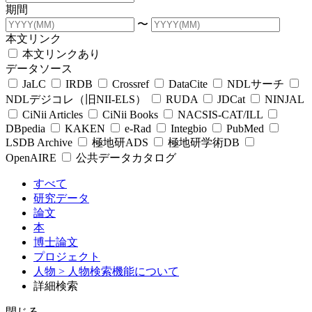
期間
〜
本文リンク
本文リンクあり
データソース
JaLC
IRDB
Crossref
DataCite
NDLサーチ
NDLデジコレ（旧NII-ELS）
RUDA
JDCat
NINJAL
CiNii Articles
CiNii Books
NACSIS-CAT/ILL
DBpedia
KAKEN
e-Rad
Integbio
PubMed
LSDB Archive
極地研ADS
極地研学術DB
OpenAIRE
公共データカタログ
すべて
研究データ
論文
本
博士論文
プロジェクト
人物
> 人物検索機能について
詳細検索
閉じる