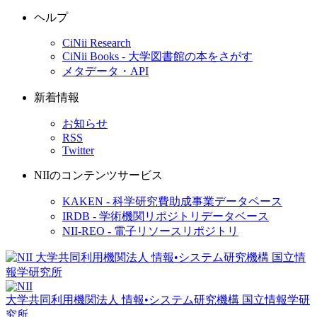
ヘルプ
CiNii Research
CiNii Books - 大学図書館の本をさがす
メタデータ・API
新着情報
お知らせ
RSS
Twitter
NIIのコンテンツサービス
KAKEN - 科学研究費助成事業データベース
IRDB - 学術機関リポジトリデータベース
NII-REO - 電子リソースリポジトリ
大学共同利用機関法人 情報•システム研究機構
国立情報学研
究所