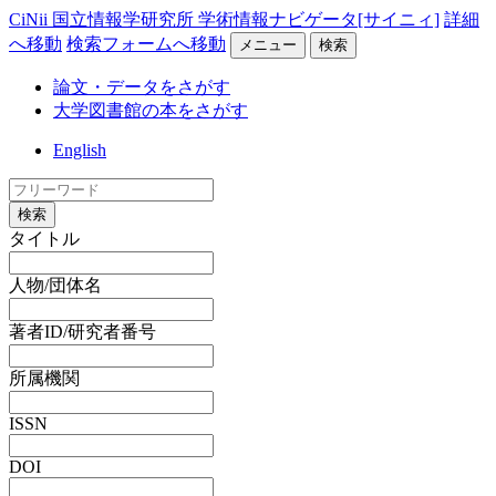
CiNii 国立情報学研究所 学術情報ナビゲータ[サイニィ]
詳細
へ移動
検索フォームへ移動
メニュー
検索
論文・データをさがす
大学図書館の本をさがす
English
検索
タイトル
人物/団体名
著者ID/研究者番号
所属機関
ISSN
DOI