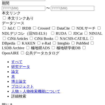
期間
〜
本文リンク
本文リンクあり
データソース
JaLC
IRDB
Crossref
DataCite
NDLサーチ
NDLデジコレ（旧NII-ELS）
RUDA
JDCat
NINJAL
CiNii Articles
CiNii Books
NACSIS-CAT/ILL
DBpedia
KAKEN
e-Rad
Integbio
PubMed
LSDB Archive
極地研ADS
極地研学術DB
OpenAIRE
公共データカタログ
すべて
研究データ
論文
本
博士論文
プロジェクト
人物
> 人物検索機能について
詳細検索
閉じる