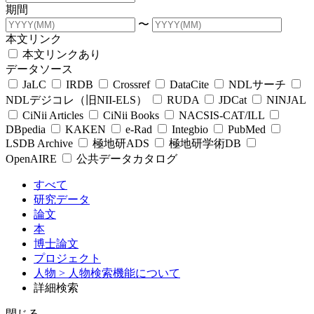
期間
〜
本文リンク
本文リンクあり
データソース
JaLC
IRDB
Crossref
DataCite
NDLサーチ
NDLデジコレ（旧NII-ELS）
RUDA
JDCat
NINJAL
CiNii Articles
CiNii Books
NACSIS-CAT/ILL
DBpedia
KAKEN
e-Rad
Integbio
PubMed
LSDB Archive
極地研ADS
極地研学術DB
OpenAIRE
公共データカタログ
すべて
研究データ
論文
本
博士論文
プロジェクト
人物
> 人物検索機能について
詳細検索
閉じる