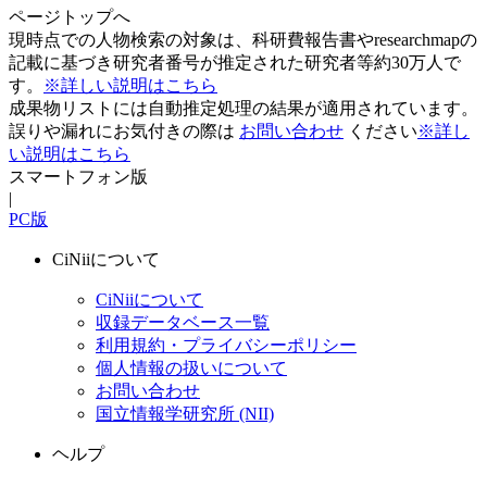
ページトップへ
現時点での人物検索の対象は、科研費報告書やresearchmapの
記載に基づき研究者番号が推定された研究者等約30万人で
す。
※詳しい説明はこちら
成果物リストには自動推定処理の結果が適用されています。
誤りや漏れにお気付きの際は
お問い合わせ
ください
※詳し
い説明はこちら
スマートフォン版
|
PC版
CiNiiについて
CiNiiについて
収録データベース一覧
利用規約・プライバシーポリシー
個人情報の扱いについて
お問い合わせ
国立情報学研究所 (NII)
ヘルプ