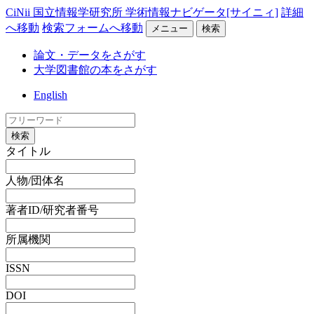
CiNii 国立情報学研究所 学術情報ナビゲータ[サイニィ]
詳細
へ移動
検索フォームへ移動
メニュー
検索
論文・データをさがす
大学図書館の本をさがす
English
検索
タイトル
人物/団体名
著者ID/研究者番号
所属機関
ISSN
DOI