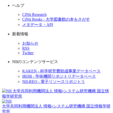
ヘルプ
CiNii Research
CiNii Books - 大学図書館の本をさがす
メタデータ・API
新着情報
お知らせ
RSS
Twitter
NIIのコンテンツサービス
KAKEN - 科学研究費助成事業データベース
IRDB - 学術機関リポジトリデータベース
NII-REO - 電子リソースリポジトリ
大学共同利用機関法人 情報•システム研究機構
国立情報学研
究所