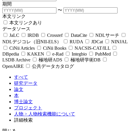
期間
〜
本文リンク
本文リンクあり
データソース
JaLC
IRDB
Crossref
DataCite
NDLサーチ
NDLデジコレ（旧NII-ELS）
RUDA
JDCat
NINJAL
CiNii Articles
CiNii Books
NACSIS-CAT/ILL
DBpedia
KAKEN
e-Rad
Integbio
PubMed
LSDB Archive
極地研ADS
極地研学術DB
OpenAIRE
公共データカタログ
すべて
研究データ
論文
本
博士論文
プロジェクト
人物
> 人物検索機能について
詳細検索
閉じる