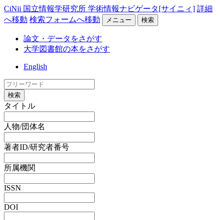
CiNii 国立情報学研究所 学術情報ナビゲータ[サイニィ]
詳細
へ移動
検索フォームへ移動
メニュー
検索
論文・データをさがす
大学図書館の本をさがす
English
検索
タイトル
人物/団体名
著者ID/研究者番号
所属機関
ISSN
DOI