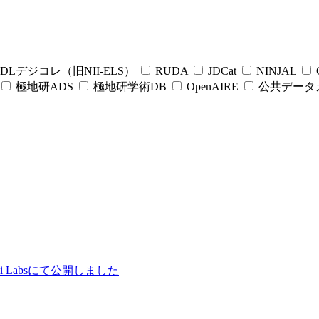
DLデジコレ（旧NII-ELS）
RUDA
JDCat
NINJAL
C
極地研ADS
極地研学術DB
OpenAIRE
公共データ
ii Labsにて公開しました