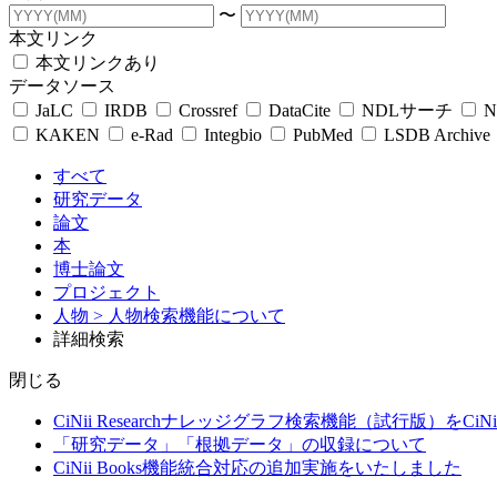
〜
本文リンク
本文リンクあり
データソース
JaLC
IRDB
Crossref
DataCite
NDLサーチ
N
KAKEN
e-Rad
Integbio
PubMed
LSDB Archive
すべて
研究データ
論文
本
博士論文
プロジェクト
人物
> 人物検索機能について
詳細検索
閉じる
CiNii Researchナレッジグラフ検索機能（試行版）をCiN
「研究データ」「根拠データ」の収録について
CiNii Books機能統合対応の追加実施をいたしました