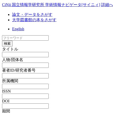
CiNii 国立情報学研究所 学術情報ナビゲータ[サイニィ]
詳細
論文・データをさがす
大学図書館の本をさがす
English
検索
タイトル
人物/団体名
著者ID/研究者番号
所属機関
ISSN
DOI
期間