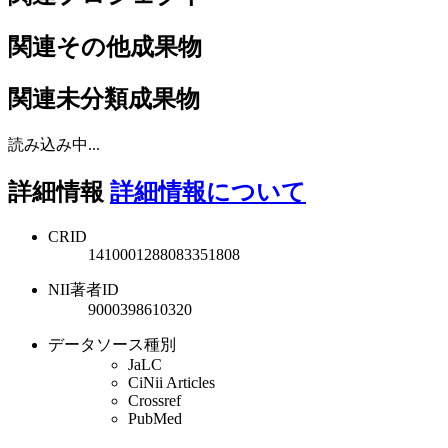
関連その他成果物
関連未分類成果物
読み込み中...
詳細情報
詳細情報について
CRID
1410001288083351808
NII著者ID
9000398610320
データソース種別
JaLC
CiNii Articles
Crossref
PubMed