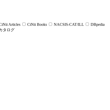
iNii Articles
CiNii Books
NACSIS-CAT/ILL
DBpedia
カタログ