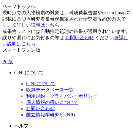
ページトップへ
現時点での人物検索の対象は、科研費報告書やresearchmapの
記載に基づき研究者番号が推定された研究者等約30万人で
す。
※詳しい説明はこちら
成果物リストには自動推定処理の結果が適用されています。
誤りや漏れにお気付きの際は
お問い合わせ
ください
※詳し
い説明はこちら
スマートフォン版
|
PC版
CiNiiについて
CiNiiについて
収録データベース一覧
利用規約・プライバシーポリシー
個人情報の扱いについて
お問い合わせ
国立情報学研究所 (NII)
ヘルプ