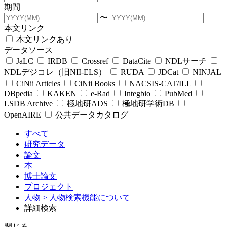
期間
〜
本文リンク
本文リンクあり
データソース
JaLC
IRDB
Crossref
DataCite
NDLサーチ
NDLデジコレ（旧NII-ELS）
RUDA
JDCat
NINJAL
CiNii Articles
CiNii Books
NACSIS-CAT/ILL
DBpedia
KAKEN
e-Rad
Integbio
PubMed
LSDB Archive
極地研ADS
極地研学術DB
OpenAIRE
公共データカタログ
すべて
研究データ
論文
本
博士論文
プロジェクト
人物
> 人物検索機能について
詳細検索
閉じる