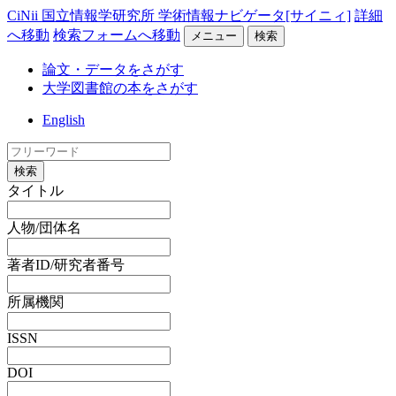
CiNii 国立情報学研究所 学術情報ナビゲータ[サイニィ]
詳細
へ移動
検索フォームへ移動
メニュー
検索
論文・データをさがす
大学図書館の本をさがす
English
検索
タイトル
人物/団体名
著者ID/研究者番号
所属機関
ISSN
DOI