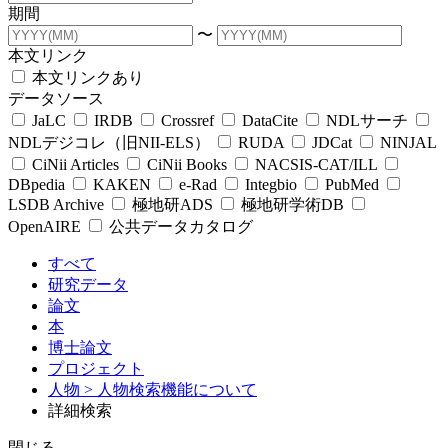
期間
〜
本文リンク
本文リンクあり
データソース
JaLC
IRDB
Crossref
DataCite
NDLサーチ
NDLデジコレ（旧NII-ELS）
RUDA
JDCat
NINJAL
CiNii Articles
CiNii Books
NACSIS-CAT/ILL
DBpedia
KAKEN
e-Rad
Integbio
PubMed
LSDB Archive
極地研ADS
極地研学術DB
OpenAIRE
公共データカタログ
すべて
研究データ
論文
本
博士論文
プロジェクト
人物
> 人物検索機能について
詳細検索
閉じる