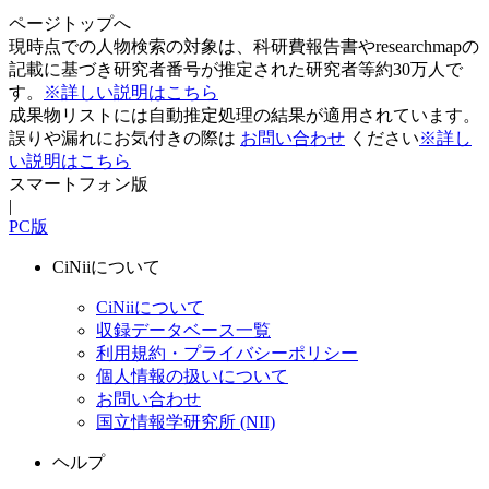
ページトップへ
現時点での人物検索の対象は、科研費報告書やresearchmapの
記載に基づき研究者番号が推定された研究者等約30万人で
す。
※詳しい説明はこちら
成果物リストには自動推定処理の結果が適用されています。
誤りや漏れにお気付きの際は
お問い合わせ
ください
※詳し
い説明はこちら
スマートフォン版
|
PC版
CiNiiについて
CiNiiについて
収録データベース一覧
利用規約・プライバシーポリシー
個人情報の扱いについて
お問い合わせ
国立情報学研究所 (NII)
ヘルプ