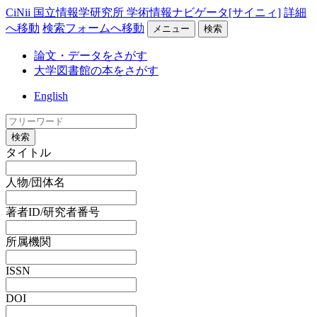
CiNii 国立情報学研究所 学術情報ナビゲータ[サイニィ]
詳細
へ移動
検索フォームへ移動
メニュー
検索
論文・データをさがす
大学図書館の本をさがす
English
検索
タイトル
人物/団体名
著者ID/研究者番号
所属機関
ISSN
DOI