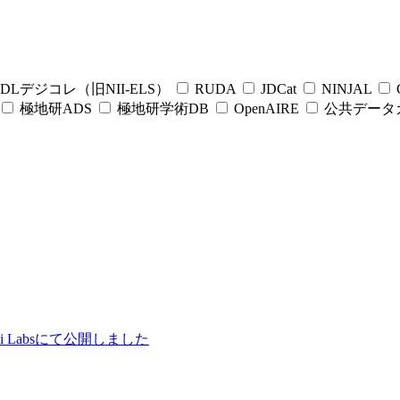
DLデジコレ（旧NII-ELS）
RUDA
JDCat
NINJAL
C
極地研ADS
極地研学術DB
OpenAIRE
公共データ
ii Labsにて公開しました