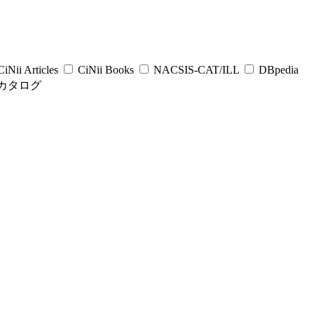
iNii Articles
CiNii Books
NACSIS-CAT/ILL
DBpedia
カタログ