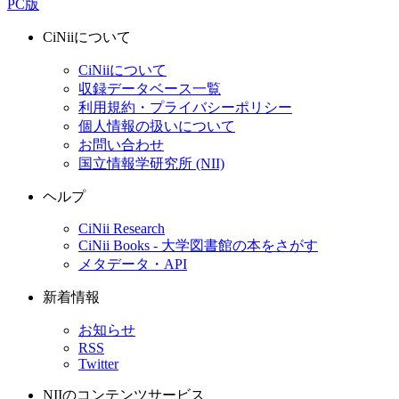
PC版
CiNiiについて
CiNiiについて
収録データベース一覧
利用規約・プライバシーポリシー
個人情報の扱いについて
お問い合わせ
国立情報学研究所 (NII)
ヘルプ
CiNii Research
CiNii Books - 大学図書館の本をさがす
メタデータ・API
新着情報
お知らせ
RSS
Twitter
NIIのコンテンツサービス