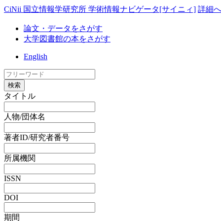
CiNii 国立情報学研究所 学術情報ナビゲータ[サイニィ]
詳細
論文・データをさがす
大学図書館の本をさがす
English
検索
タイトル
人物/団体名
著者ID/研究者番号
所属機関
ISSN
DOI
期間