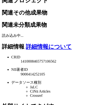
関連プロジェクト
関連その他成果物
関連未分類成果物
読み込み中...
詳細情報
詳細情報について
CRID
1410008465757106562
NII著者ID
9000414252105
データソース種別
JaLC
CiNii Articles
Crossref