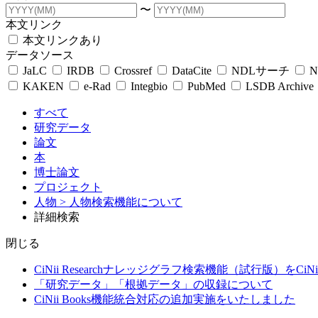
〜
本文リンク
本文リンクあり
データソース
JaLC
IRDB
Crossref
DataCite
NDLサーチ
N
KAKEN
e-Rad
Integbio
PubMed
LSDB Archive
すべて
研究データ
論文
本
博士論文
プロジェクト
人物
> 人物検索機能について
詳細検索
閉じる
CiNii Researchナレッジグラフ検索機能（試行版）をCiN
「研究データ」「根拠データ」の収録について
CiNii Books機能統合対応の追加実施をいたしました