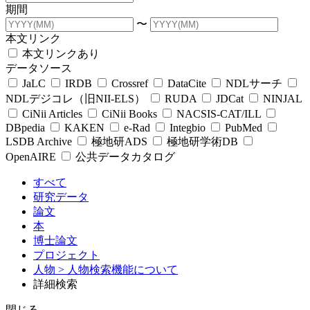
期間
〜
本文リンク
本文リンクあり
データソース
JaLC
IRDB
Crossref
DataCite
NDLサーチ
NDLデジコレ（旧NII-ELS）
RUDA
JDCat
NINJAL
CiNii Articles
CiNii Books
NACSIS-CAT/ILL
DBpedia
KAKEN
e-Rad
Integbio
PubMed
LSDB Archive
極地研ADS
極地研学術DB
OpenAIRE
公共データカタログ
すべて
研究データ
論文
本
博士論文
プロジェクト
人物
> 人物検索機能について
詳細検索
閉じる