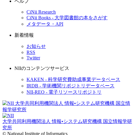
ヘルプ
CiNii Research
CiNii Books - 大学図書館の本をさがす
メタデータ・API
新着情報
お知らせ
RSS
Twitter
NIIのコンテンツサービス
KAKEN - 科学研究費助成事業データベース
IRDB - 学術機関リポジトリデータベース
NII-REO - 電子リソースリポジトリ
大学共同利用機関法人 情報•システム研究機構
国立情報学研
究所
© National Institute of Informatics