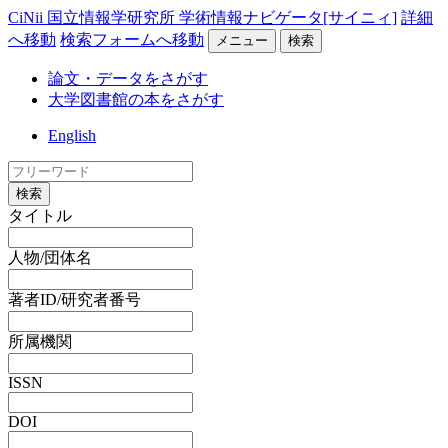
CiNii 国立情報学研究所 学術情報ナビゲータ[サイニィ]
詳細
へ移動
検索フォームへ移動
メニュー
検索
論文・データをさがす
大学図書館の本をさがす
English
検索
タイトル
人物/団体名
著者ID/研究者番号
所属機関
ISSN
DOI