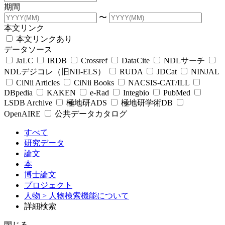
期間
〜
本文リンク
本文リンクあり
データソース
JaLC
IRDB
Crossref
DataCite
NDLサーチ
NDLデジコレ（旧NII-ELS）
RUDA
JDCat
NINJAL
CiNii Articles
CiNii Books
NACSIS-CAT/ILL
DBpedia
KAKEN
e-Rad
Integbio
PubMed
LSDB Archive
極地研ADS
極地研学術DB
OpenAIRE
公共データカタログ
すべて
研究データ
論文
本
博士論文
プロジェクト
人物
> 人物検索機能について
詳細検索
閉じる