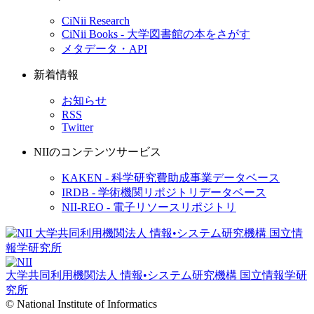
CiNii Research
CiNii Books - 大学図書館の本をさがす
メタデータ・API
新着情報
お知らせ
RSS
Twitter
NIIのコンテンツサービス
KAKEN - 科学研究費助成事業データベース
IRDB - 学術機関リポジトリデータベース
NII-REO - 電子リソースリポジトリ
大学共同利用機関法人 情報•システム研究機構
国立情報学研
究所
© National Institute of Informatics