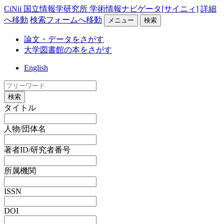
CiNii 国立情報学研究所 学術情報ナビゲータ[サイニィ]
詳細
へ移動
検索フォームへ移動
メニュー
検索
論文・データをさがす
大学図書館の本をさがす
English
検索
タイトル
人物/団体名
著者ID/研究者番号
所属機関
ISSN
DOI