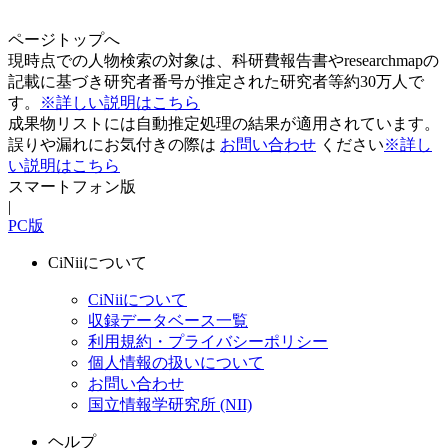
ページトップへ
現時点での人物検索の対象は、科研費報告書やresearchmapの
記載に基づき研究者番号が推定された研究者等約30万人で
す。
※詳しい説明はこちら
成果物リストには自動推定処理の結果が適用されています。
誤りや漏れにお気付きの際は
お問い合わせ
ください
※詳し
い説明はこちら
スマートフォン版
|
PC版
CiNiiについて
CiNiiについて
収録データベース一覧
利用規約・プライバシーポリシー
個人情報の扱いについて
お問い合わせ
国立情報学研究所 (NII)
ヘルプ