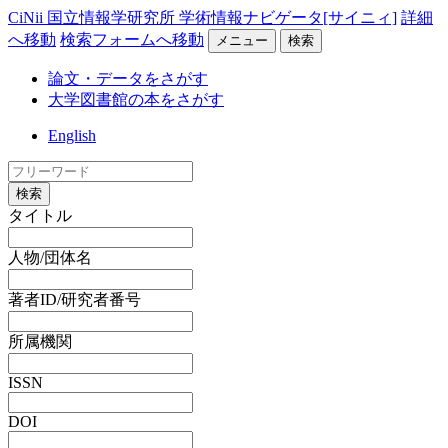
CiNii 国立情報学研究所 学術情報ナビゲータ[サイニィ]
詳細
へ移動
検索フォームへ移動
メニュー
検索
論文・データをさがす
大学図書館の本をさがす
English
検索
タイトル
人物/団体名
著者ID/研究者番号
所属機関
ISSN
DOI