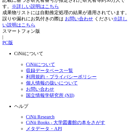
記載に基づき研究者番号が推定された研究者等約30万人で
す。
※詳しい説明はこちら
成果物リストには自動推定処理の結果が適用されています。
誤りや漏れにお気付きの際は
お問い合わせ
ください
※詳し
い説明はこちら
スマートフォン版
|
PC版
CiNiiについて
CiNiiについて
収録データベース一覧
利用規約・プライバシーポリシー
個人情報の扱いについて
お問い合わせ
国立情報学研究所 (NII)
ヘルプ
CiNii Research
CiNii Books - 大学図書館の本をさがす
メタデータ・API