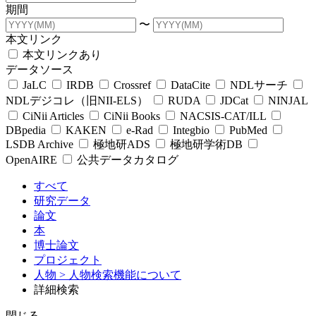
期間
〜
本文リンク
本文リンクあり
データソース
JaLC
IRDB
Crossref
DataCite
NDLサーチ
NDLデジコレ（旧NII-ELS）
RUDA
JDCat
NINJAL
CiNii Articles
CiNii Books
NACSIS-CAT/ILL
DBpedia
KAKEN
e-Rad
Integbio
PubMed
LSDB Archive
極地研ADS
極地研学術DB
OpenAIRE
公共データカタログ
すべて
研究データ
論文
本
博士論文
プロジェクト
人物
> 人物検索機能について
詳細検索
閉じる