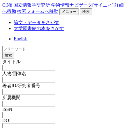
CiNii 国立情報学研究所 学術情報ナビゲータ[サイニィ]
詳細
へ移動
検索フォームへ移動
メニュー
検索
論文・データをさがす
大学図書館の本をさがす
English
検索
タイトル
人物/団体名
著者ID/研究者番号
所属機関
ISSN
DOI