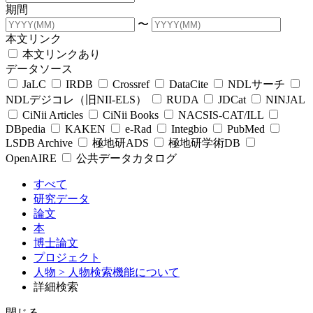
期間
〜
本文リンク
本文リンクあり
データソース
JaLC
IRDB
Crossref
DataCite
NDLサーチ
NDLデジコレ（旧NII-ELS）
RUDA
JDCat
NINJAL
CiNii Articles
CiNii Books
NACSIS-CAT/ILL
DBpedia
KAKEN
e-Rad
Integbio
PubMed
LSDB Archive
極地研ADS
極地研学術DB
OpenAIRE
公共データカタログ
すべて
研究データ
論文
本
博士論文
プロジェクト
人物
> 人物検索機能について
詳細検索
閉じる