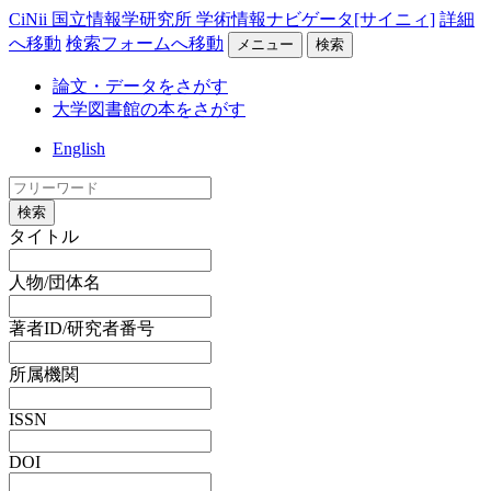
CiNii 国立情報学研究所 学術情報ナビゲータ[サイニィ]
詳細
へ移動
検索フォームへ移動
メニュー
検索
論文・データをさがす
大学図書館の本をさがす
English
検索
タイトル
人物/団体名
著者ID/研究者番号
所属機関
ISSN
DOI