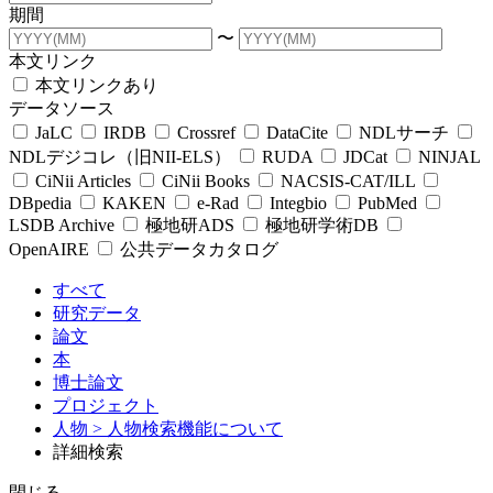
期間
〜
本文リンク
本文リンクあり
データソース
JaLC
IRDB
Crossref
DataCite
NDLサーチ
NDLデジコレ（旧NII-ELS）
RUDA
JDCat
NINJAL
CiNii Articles
CiNii Books
NACSIS-CAT/ILL
DBpedia
KAKEN
e-Rad
Integbio
PubMed
LSDB Archive
極地研ADS
極地研学術DB
OpenAIRE
公共データカタログ
すべて
研究データ
論文
本
博士論文
プロジェクト
人物
> 人物検索機能について
詳細検索
閉じる