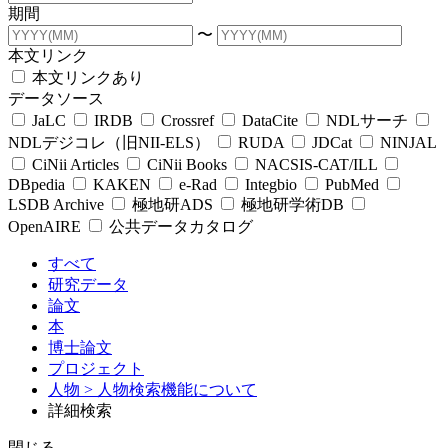
期間
〜
本文リンク
本文リンクあり
データソース
JaLC
IRDB
Crossref
DataCite
NDLサーチ
NDLデジコレ（旧NII-ELS）
RUDA
JDCat
NINJAL
CiNii Articles
CiNii Books
NACSIS-CAT/ILL
DBpedia
KAKEN
e-Rad
Integbio
PubMed
LSDB Archive
極地研ADS
極地研学術DB
OpenAIRE
公共データカタログ
すべて
研究データ
論文
本
博士論文
プロジェクト
人物
> 人物検索機能について
詳細検索
閉じる