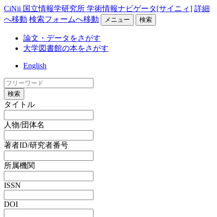
CiNii 国立情報学研究所 学術情報ナビゲータ[サイニィ]
詳細
へ移動
検索フォームへ移動
メニュー
検索
論文・データをさがす
大学図書館の本をさがす
English
検索
タイトル
人物/団体名
著者ID/研究者番号
所属機関
ISSN
DOI