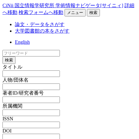
CiNii 国立情報学研究所 学術情報ナビゲータ[サイニィ]
詳細
へ移動
検索フォームへ移動
メニュー
検索
論文・データをさがす
大学図書館の本をさがす
English
検索
タイトル
人物/団体名
著者ID/研究者番号
所属機関
ISSN
DOI