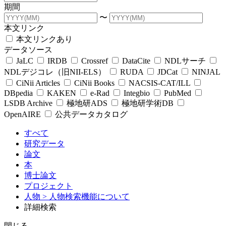
期間
〜
本文リンク
本文リンクあり
データソース
JaLC
IRDB
Crossref
DataCite
NDLサーチ
NDLデジコレ（旧NII-ELS）
RUDA
JDCat
NINJAL
CiNii Articles
CiNii Books
NACSIS-CAT/ILL
DBpedia
KAKEN
e-Rad
Integbio
PubMed
LSDB Archive
極地研ADS
極地研学術DB
OpenAIRE
公共データカタログ
すべて
研究データ
論文
本
博士論文
プロジェクト
人物
> 人物検索機能について
詳細検索
閉じる