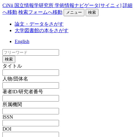
CiNii 国立情報学研究所 学術情報ナビゲータ[サイニィ]
詳細
へ移動
検索フォームへ移動
メニュー
検索
論文・データをさがす
大学図書館の本をさがす
English
検索
タイトル
人物/団体名
著者ID/研究者番号
所属機関
ISSN
DOI