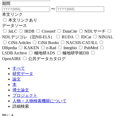
期間
〜
本文リンク
本文リンクあり
データソース
JaLC
IRDB
Crossref
DataCite
NDLサーチ
NDLデジコレ（旧NII-ELS）
RUDA
JDCat
NINJAL
CiNii Articles
CiNii Books
NACSIS-CAT/ILL
DBpedia
KAKEN
e-Rad
Integbio
PubMed
LSDB Archive
極地研ADS
極地研学術DB
OpenAIRE
公共データカタログ
すべて
研究データ
論文
本
博士論文
プロジェクト
人物
> 人物検索機能について
詳細検索
閉じる