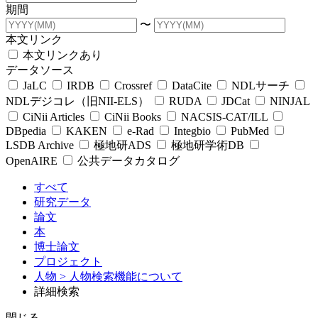
期間
〜
本文リンク
本文リンクあり
データソース
JaLC
IRDB
Crossref
DataCite
NDLサーチ
NDLデジコレ（旧NII-ELS）
RUDA
JDCat
NINJAL
CiNii Articles
CiNii Books
NACSIS-CAT/ILL
DBpedia
KAKEN
e-Rad
Integbio
PubMed
LSDB Archive
極地研ADS
極地研学術DB
OpenAIRE
公共データカタログ
すべて
研究データ
論文
本
博士論文
プロジェクト
人物
> 人物検索機能について
詳細検索
閉じる