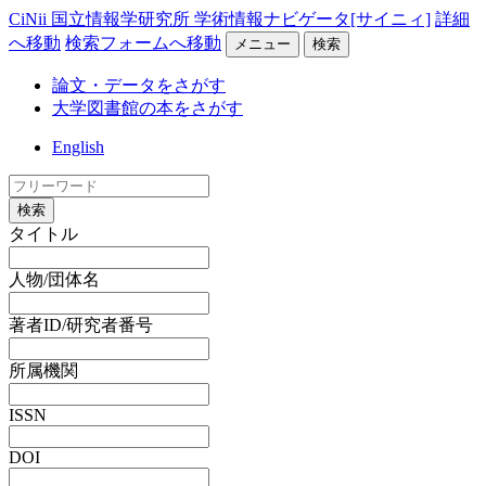
CiNii 国立情報学研究所 学術情報ナビゲータ[サイニィ]
詳細
へ移動
検索フォームへ移動
メニュー
検索
論文・データをさがす
大学図書館の本をさがす
English
検索
タイトル
人物/団体名
著者ID/研究者番号
所属機関
ISSN
DOI