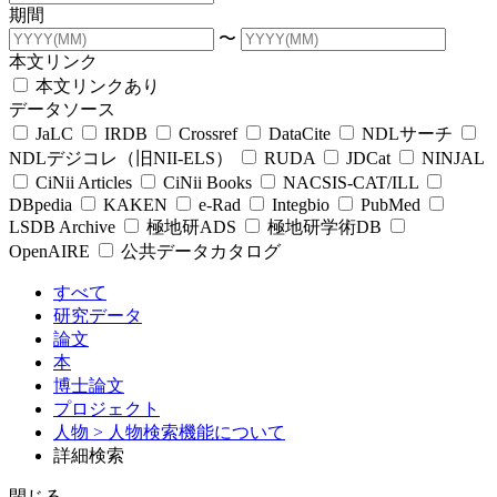
期間
〜
本文リンク
本文リンクあり
データソース
JaLC
IRDB
Crossref
DataCite
NDLサーチ
NDLデジコレ（旧NII-ELS）
RUDA
JDCat
NINJAL
CiNii Articles
CiNii Books
NACSIS-CAT/ILL
DBpedia
KAKEN
e-Rad
Integbio
PubMed
LSDB Archive
極地研ADS
極地研学術DB
OpenAIRE
公共データカタログ
すべて
研究データ
論文
本
博士論文
プロジェクト
人物
> 人物検索機能について
詳細検索
閉じる