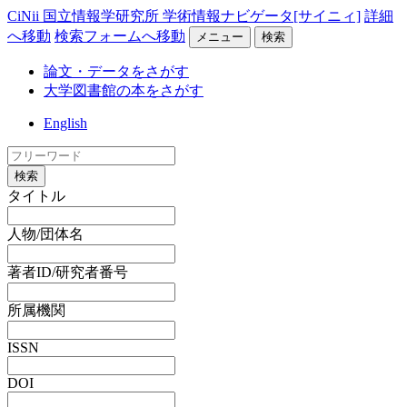
CiNii 国立情報学研究所 学術情報ナビゲータ[サイニィ]
詳細
へ移動
検索フォームへ移動
メニュー
検索
論文・データをさがす
大学図書館の本をさがす
English
検索
タイトル
人物/団体名
著者ID/研究者番号
所属機関
ISSN
DOI