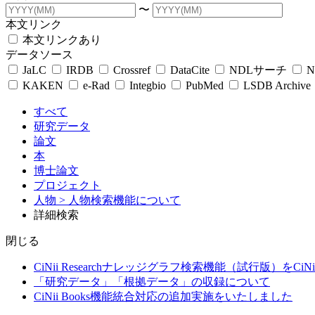
〜
本文リンク
本文リンクあり
データソース
JaLC
IRDB
Crossref
DataCite
NDLサーチ
N
KAKEN
e-Rad
Integbio
PubMed
LSDB Archive
すべて
研究データ
論文
本
博士論文
プロジェクト
人物
> 人物検索機能について
詳細検索
閉じる
CiNii Researchナレッジグラフ検索機能（試行版）をCiN
「研究データ」「根拠データ」の収録について
CiNii Books機能統合対応の追加実施をいたしました