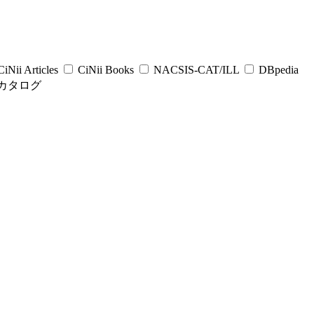
iNii Articles
CiNii Books
NACSIS-CAT/ILL
DBpedia
カタログ