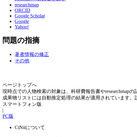
researchmap
ORCID
Google Scholar
Google
Yahoo!
問題の指摘
著者情報の修正
その他
ページトップへ
現時点での人物検索の対象は、科研費報告書やresearchma
成果物リストには自動推定処理の結果が適用されています。
スマートフォン版
|
PC版
CiNiiについて