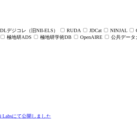
DLデジコレ（旧NII-ELS）
RUDA
JDCat
NINJAL
C
極地研ADS
極地研学術DB
OpenAIRE
公共データ
ii Labsにて公開しました