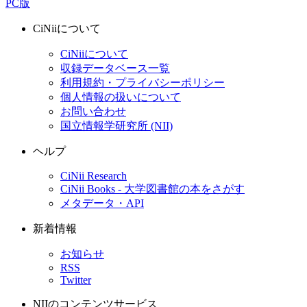
PC版
CiNiiについて
CiNiiについて
収録データベース一覧
利用規約・プライバシーポリシー
個人情報の扱いについて
お問い合わせ
国立情報学研究所 (NII)
ヘルプ
CiNii Research
CiNii Books - 大学図書館の本をさがす
メタデータ・API
新着情報
お知らせ
RSS
Twitter
NIIのコンテンツサービス