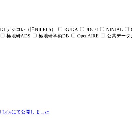
DLデジコレ（旧NII-ELS）
RUDA
JDCat
NINJAL
C
極地研ADS
極地研学術DB
OpenAIRE
公共データ
ii Labsにて公開しました