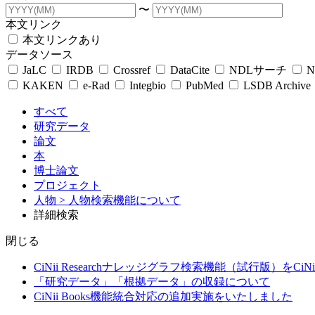
〜
本文リンク
本文リンクあり
データソース
JaLC
IRDB
Crossref
DataCite
NDLサーチ
N
KAKEN
e-Rad
Integbio
PubMed
LSDB Archive
すべて
研究データ
論文
本
博士論文
プロジェクト
人物
> 人物検索機能について
詳細検索
閉じる
CiNii Researchナレッジグラフ検索機能（試行版）をCiN
「研究データ」「根拠データ」の収録について
CiNii Books機能統合対応の追加実施をいたしました