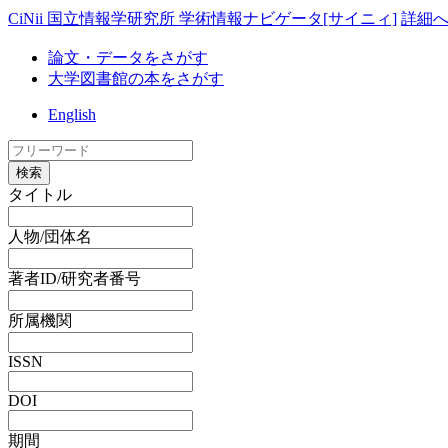
CiNii 国立情報学研究所 学術情報ナビゲータ[サイニィ]
詳細
論文・データをさがす
大学図書館の本をさがす
English
検索
タイトル
人物/団体名
著者ID/研究者番号
所属機関
ISSN
DOI
期間