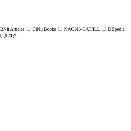
iNii Articles
CiNii Books
NACSIS-CAT/ILL
DBpedia
カタログ