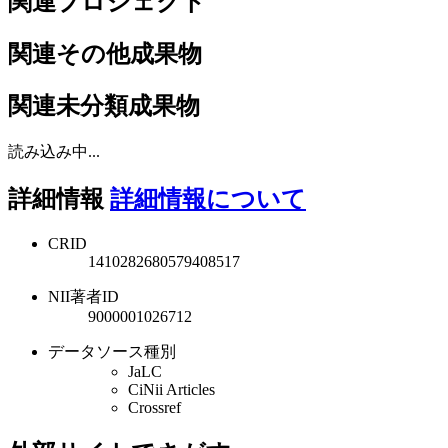
関連プロジェクト
関連その他成果物
関連未分類成果物
読み込み中...
詳細情報
詳細情報について
CRID
1410282680579408517
NII著者ID
9000001026712
データソース種別
JaLC
CiNii Articles
Crossref