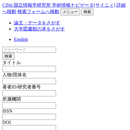
CiNii 国立情報学研究所 学術情報ナビゲータ[サイニィ]
詳細
へ移動
検索フォームへ移動
メニュー
検索
論文・データをさがす
大学図書館の本をさがす
English
検索
タイトル
人物/団体名
著者ID/研究者番号
所属機関
ISSN
DOI