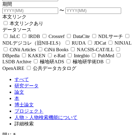
期間
〜
本文リンク
本文リンクあり
データソース
JaLC
IRDB
Crossref
DataCite
NDLサーチ
NDLデジコレ（旧NII-ELS）
RUDA
JDCat
NINJAL
CiNii Articles
CiNii Books
NACSIS-CAT/ILL
DBpedia
KAKEN
e-Rad
Integbio
PubMed
LSDB Archive
極地研ADS
極地研学術DB
OpenAIRE
公共データカタログ
すべて
研究データ
論文
本
博士論文
プロジェクト
人物
> 人物検索機能について
詳細検索
閉じる