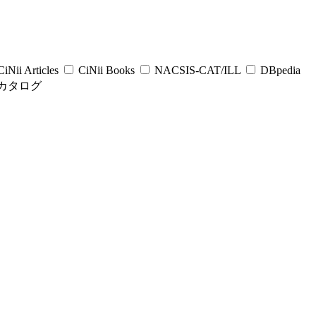
iNii Articles
CiNii Books
NACSIS-CAT/ILL
DBpedia
カタログ