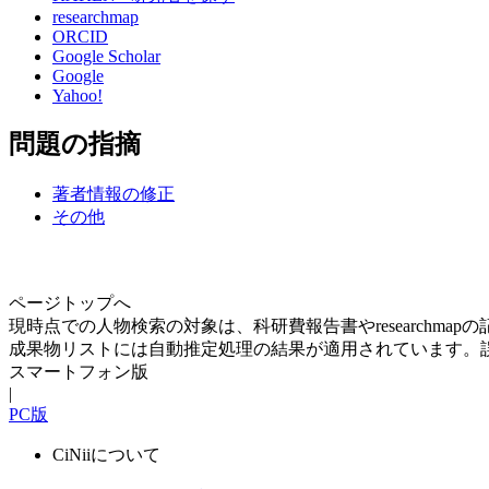
researchmap
ORCID
Google Scholar
Google
Yahoo!
問題の指摘
著者情報の修正
その他
ページトップへ
現時点での人物検索の対象は、科研費報告書やresearchma
成果物リストには自動推定処理の結果が適用されています。
スマートフォン版
|
PC版
CiNiiについて