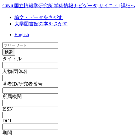
CiNii 国立情報学研究所 学術情報ナビゲータ[サイニィ]
詳細
論文・データをさがす
大学図書館の本をさがす
English
検索
タイトル
人物/団体名
著者ID/研究者番号
所属機関
ISSN
DOI
期間