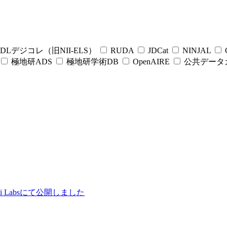
DLデジコレ（旧NII-ELS）
RUDA
JDCat
NINJAL
C
極地研ADS
極地研学術DB
OpenAIRE
公共データ
ii Labsにて公開しました