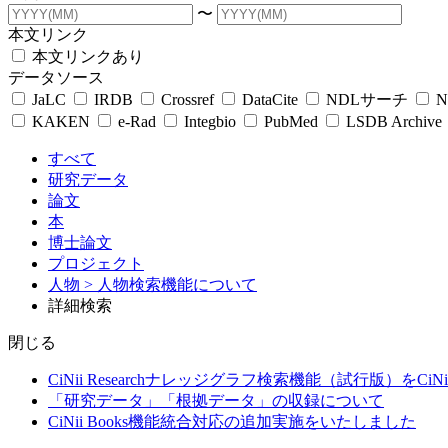
〜
本文リンク
本文リンクあり
データソース
JaLC
IRDB
Crossref
DataCite
NDLサーチ
N
KAKEN
e-Rad
Integbio
PubMed
LSDB Archive
すべて
研究データ
論文
本
博士論文
プロジェクト
人物
> 人物検索機能について
詳細検索
閉じる
CiNii Researchナレッジグラフ検索機能（試行版）をCiN
「研究データ」「根拠データ」の収録について
CiNii Books機能統合対応の追加実施をいたしました