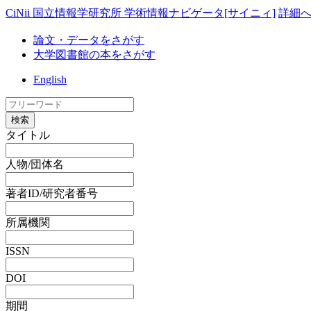
CiNii 国立情報学研究所 学術情報ナビゲータ[サイニィ]
詳細
論文・データをさがす
大学図書館の本をさがす
English
検索
タイトル
人物/団体名
著者ID/研究者番号
所属機関
ISSN
DOI
期間