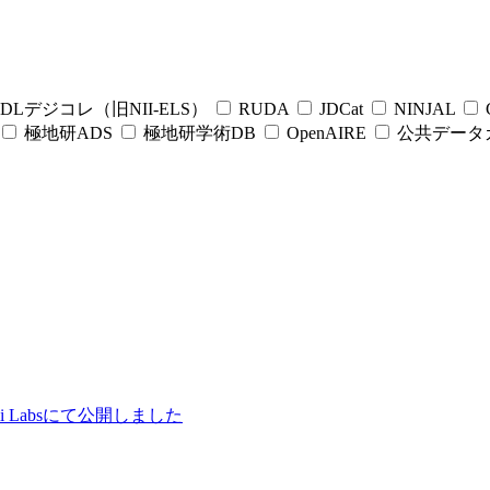
DLデジコレ（旧NII-ELS）
RUDA
JDCat
NINJAL
C
極地研ADS
極地研学術DB
OpenAIRE
公共データ
ii Labsにて公開しました