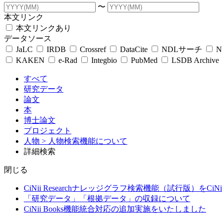
〜
本文リンク
本文リンクあり
データソース
JaLC
IRDB
Crossref
DataCite
NDLサーチ
N
KAKEN
e-Rad
Integbio
PubMed
LSDB Archive
すべて
研究データ
論文
本
博士論文
プロジェクト
人物
> 人物検索機能について
詳細検索
閉じる
CiNii Researchナレッジグラフ検索機能（試行版）をCiN
「研究データ」「根拠データ」の収録について
CiNii Books機能統合対応の追加実施をいたしました