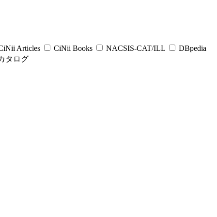
iNii Articles
CiNii Books
NACSIS-CAT/ILL
DBpedia
カタログ