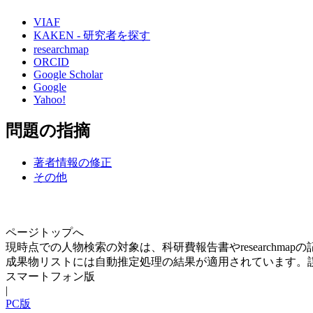
VIAF
KAKEN - 研究者を探す
researchmap
ORCID
Google Scholar
Google
Yahoo!
問題の指摘
著者情報の修正
その他
ページトップへ
現時点での人物検索の対象は、科研費報告書やresearchma
成果物リストには自動推定処理の結果が適用されています。
スマートフォン版
|
PC版