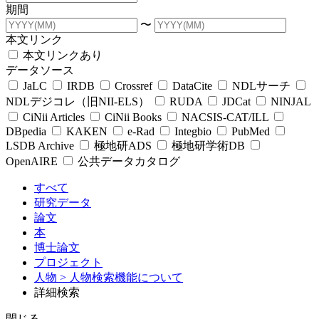
期間
〜
本文リンク
本文リンクあり
データソース
JaLC
IRDB
Crossref
DataCite
NDLサーチ
NDLデジコレ（旧NII-ELS）
RUDA
JDCat
NINJAL
CiNii Articles
CiNii Books
NACSIS-CAT/ILL
DBpedia
KAKEN
e-Rad
Integbio
PubMed
LSDB Archive
極地研ADS
極地研学術DB
OpenAIRE
公共データカタログ
すべて
研究データ
論文
本
博士論文
プロジェクト
人物
> 人物検索機能について
詳細検索
閉じる