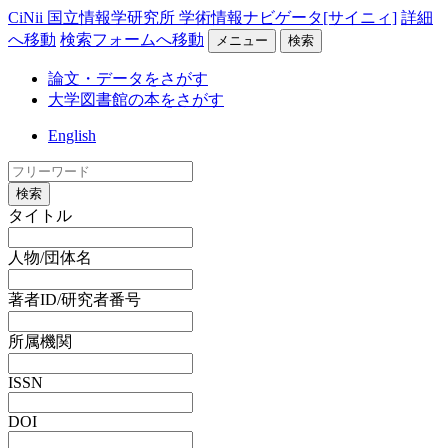
CiNii 国立情報学研究所 学術情報ナビゲータ[サイニィ]
詳細
へ移動
検索フォームへ移動
メニュー
検索
論文・データをさがす
大学図書館の本をさがす
English
検索
タイトル
人物/団体名
著者ID/研究者番号
所属機関
ISSN
DOI