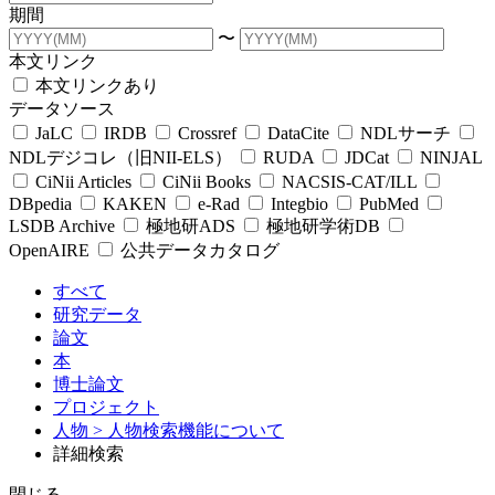
期間
〜
本文リンク
本文リンクあり
データソース
JaLC
IRDB
Crossref
DataCite
NDLサーチ
NDLデジコレ（旧NII-ELS）
RUDA
JDCat
NINJAL
CiNii Articles
CiNii Books
NACSIS-CAT/ILL
DBpedia
KAKEN
e-Rad
Integbio
PubMed
LSDB Archive
極地研ADS
極地研学術DB
OpenAIRE
公共データカタログ
すべて
研究データ
論文
本
博士論文
プロジェクト
人物
> 人物検索機能について
詳細検索
閉じる