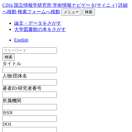
CiNii 国立情報学研究所 学術情報ナビゲータ[サイニィ]
詳細
へ移動
検索フォームへ移動
メニュー
検索
論文・データをさがす
大学図書館の本をさがす
English
検索
タイトル
人物/団体名
著者ID/研究者番号
所属機関
ISSN
DOI