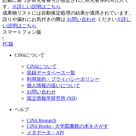
記載に基づき研究者番号が推定された研究者等約30万人で
す。
※詳しい説明はこちら
成果物リストには自動推定処理の結果が適用されています。
誤りや漏れにお気付きの際は
お問い合わせ
ください
※詳し
い説明はこちら
スマートフォン版
|
PC版
CiNiiについて
CiNiiについて
収録データベース一覧
利用規約・プライバシーポリシー
個人情報の扱いについて
お問い合わせ
国立情報学研究所 (NII)
ヘルプ
CiNii Research
CiNii Books - 大学図書館の本をさがす
メタデータ・API