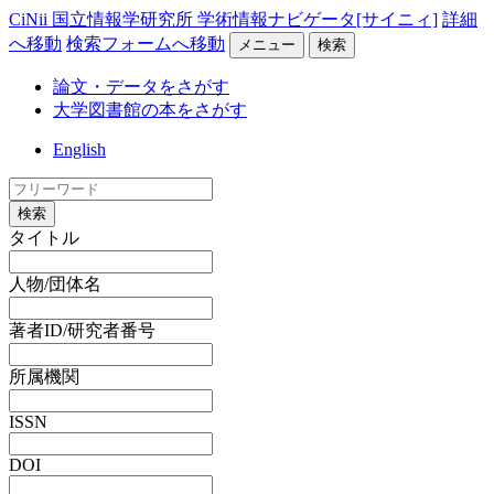
CiNii 国立情報学研究所 学術情報ナビゲータ[サイニィ]
詳細
へ移動
検索フォームへ移動
メニュー
検索
論文・データをさがす
大学図書館の本をさがす
English
検索
タイトル
人物/団体名
著者ID/研究者番号
所属機関
ISSN
DOI