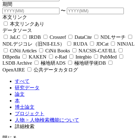
期間
〜
本文リンク
本文リンクあり
データソース
JaLC
IRDB
Crossref
DataCite
NDLサーチ
NDLデジコレ（旧NII-ELS）
RUDA
JDCat
NINJAL
CiNii Articles
CiNii Books
NACSIS-CAT/ILL
DBpedia
KAKEN
e-Rad
Integbio
PubMed
LSDB Archive
極地研ADS
極地研学術DB
OpenAIRE
公共データカタログ
すべて
研究データ
論文
本
博士論文
プロジェクト
人物
> 人物検索機能について
詳細検索
閉じる