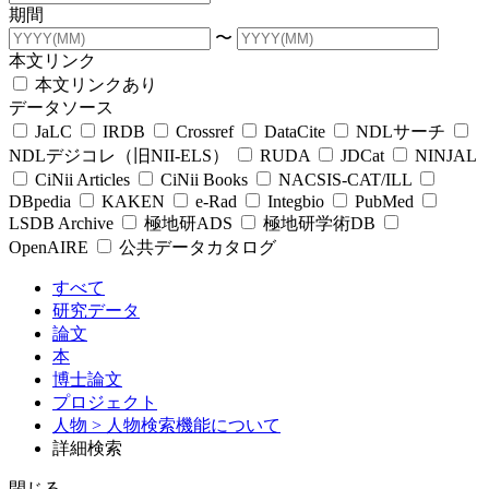
期間
〜
本文リンク
本文リンクあり
データソース
JaLC
IRDB
Crossref
DataCite
NDLサーチ
NDLデジコレ（旧NII-ELS）
RUDA
JDCat
NINJAL
CiNii Articles
CiNii Books
NACSIS-CAT/ILL
DBpedia
KAKEN
e-Rad
Integbio
PubMed
LSDB Archive
極地研ADS
極地研学術DB
OpenAIRE
公共データカタログ
すべて
研究データ
論文
本
博士論文
プロジェクト
人物
> 人物検索機能について
詳細検索
閉じる