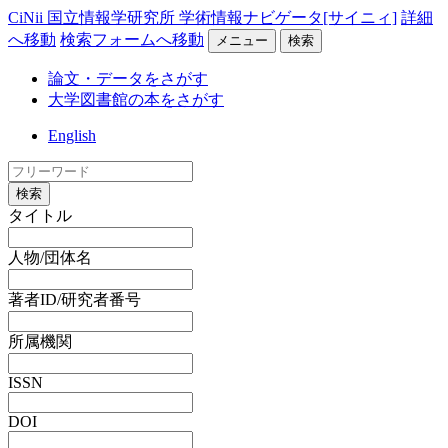
CiNii 国立情報学研究所 学術情報ナビゲータ[サイニィ]
詳細
へ移動
検索フォームへ移動
メニュー
検索
論文・データをさがす
大学図書館の本をさがす
English
検索
タイトル
人物/団体名
著者ID/研究者番号
所属機関
ISSN
DOI