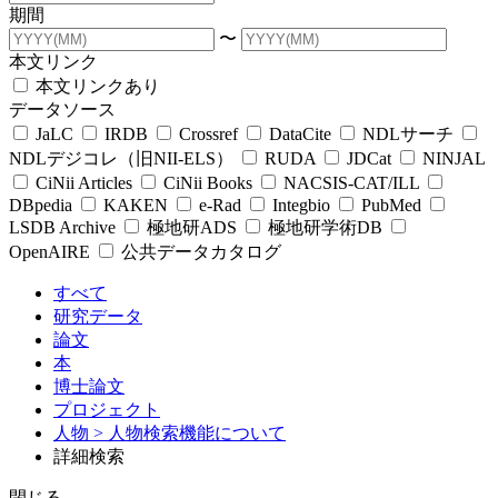
期間
〜
本文リンク
本文リンクあり
データソース
JaLC
IRDB
Crossref
DataCite
NDLサーチ
NDLデジコレ（旧NII-ELS）
RUDA
JDCat
NINJAL
CiNii Articles
CiNii Books
NACSIS-CAT/ILL
DBpedia
KAKEN
e-Rad
Integbio
PubMed
LSDB Archive
極地研ADS
極地研学術DB
OpenAIRE
公共データカタログ
すべて
研究データ
論文
本
博士論文
プロジェクト
人物
> 人物検索機能について
詳細検索
閉じる