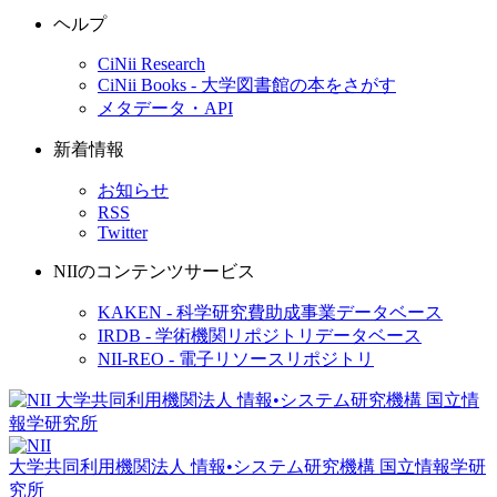
ヘルプ
CiNii Research
CiNii Books - 大学図書館の本をさがす
メタデータ・API
新着情報
お知らせ
RSS
Twitter
NIIのコンテンツサービス
KAKEN - 科学研究費助成事業データベース
IRDB - 学術機関リポジトリデータベース
NII-REO - 電子リソースリポジトリ
大学共同利用機関法人 情報•システム研究機構
国立情報学研
究所