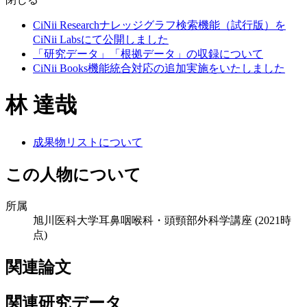
CiNii Researchナレッジグラフ検索機能（試行版）を
CiNii Labsにて公開しました
「研究データ」「根拠データ」の収録について
CiNii Books機能統合対応の追加実施をいたしました
林 達哉
成果物リストについて
この人物について
所属
旭川医科大学耳鼻咽喉科・頭頸部外科学講座
(2021時
点)
関連論文
関連研究データ