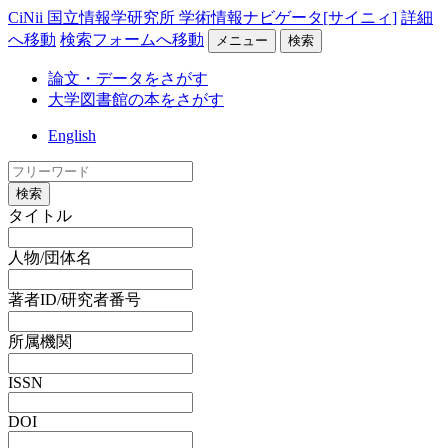
CiNii 国立情報学研究所 学術情報ナビゲータ[サイニィ]
詳細
へ移動
検索フォームへ移動
メニュー
検索
論文・データをさがす
大学図書館の本をさがす
English
検索
タイトル
人物/団体名
著者ID/研究者番号
所属機関
ISSN
DOI