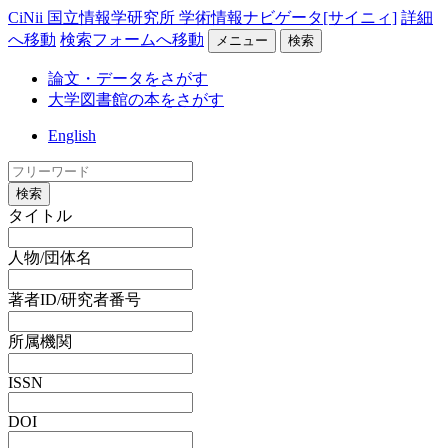
CiNii 国立情報学研究所 学術情報ナビゲータ[サイニィ]
詳細
へ移動
検索フォームへ移動
メニュー
検索
論文・データをさがす
大学図書館の本をさがす
English
検索
タイトル
人物/団体名
著者ID/研究者番号
所属機関
ISSN
DOI