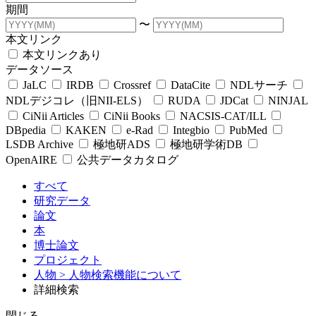
期間
〜
本文リンク
本文リンクあり
データソース
JaLC
IRDB
Crossref
DataCite
NDLサーチ
NDLデジコレ（旧NII-ELS）
RUDA
JDCat
NINJAL
CiNii Articles
CiNii Books
NACSIS-CAT/ILL
DBpedia
KAKEN
e-Rad
Integbio
PubMed
LSDB Archive
極地研ADS
極地研学術DB
OpenAIRE
公共データカタログ
すべて
研究データ
論文
本
博士論文
プロジェクト
人物
> 人物検索機能について
詳細検索
閉じる