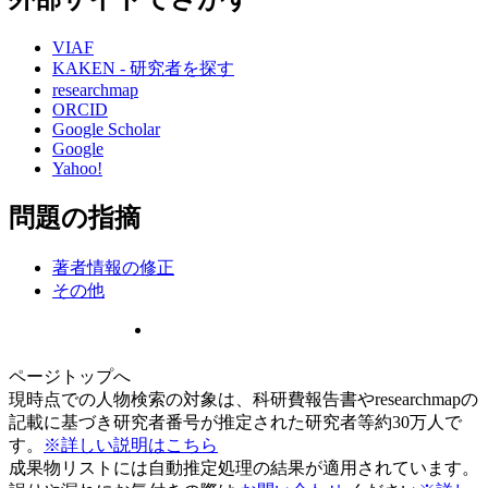
VIAF
KAKEN - 研究者を探す
researchmap
ORCID
Google Scholar
Google
Yahoo!
問題の指摘
著者情報の修正
その他
ページトップへ
現時点での人物検索の対象は、科研費報告書やresearchmapの
記載に基づき研究者番号が推定された研究者等約30万人で
す。
※詳しい説明はこちら
成果物リストには自動推定処理の結果が適用されています。