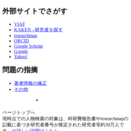
外部サイトでさがす
VIAF
KAKEN - 研究者を探す
researchmap
ORCID
Google Scholar
Google
Yahoo!
問題の指摘
著者情報の修正
その他
ページトップへ
現時点での人物検索の対象は、科研費報告書やresearchmapの
記載に基づき研究者番号が推定された研究者等約30万人で
す。
※詳しい説明はこちら