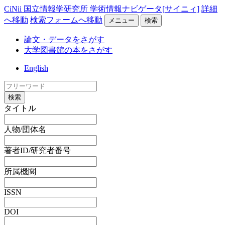
CiNii 国立情報学研究所 学術情報ナビゲータ[サイニィ]
詳細
へ移動
検索フォームへ移動
メニュー
検索
論文・データをさがす
大学図書館の本をさがす
English
検索
タイトル
人物/団体名
著者ID/研究者番号
所属機関
ISSN
DOI