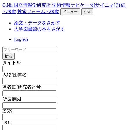
CiNii 国立情報学研究所 学術情報ナビゲータ[サイニィ]
詳細
へ移動
検索フォームへ移動
メニュー
検索
論文・データをさがす
大学図書館の本をさがす
English
検索
タイトル
人物/団体名
著者ID/研究者番号
所属機関
ISSN
DOI