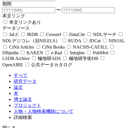
期間
〜
本文リンク
本文リンクあり
データソース
JaLC
IRDB
Crossref
DataCite
NDLサーチ
NDLデジコレ（旧NII-ELS）
RUDA
JDCat
NINJAL
CiNii Articles
CiNii Books
NACSIS-CAT/ILL
DBpedia
KAKEN
e-Rad
Integbio
PubMed
LSDB Archive
極地研ADS
極地研学術DB
OpenAIRE
公共データカタログ
すべて
研究データ
論文
本
博士論文
プロジェクト
人物
> 人物検索機能について
詳細検索
閉じる