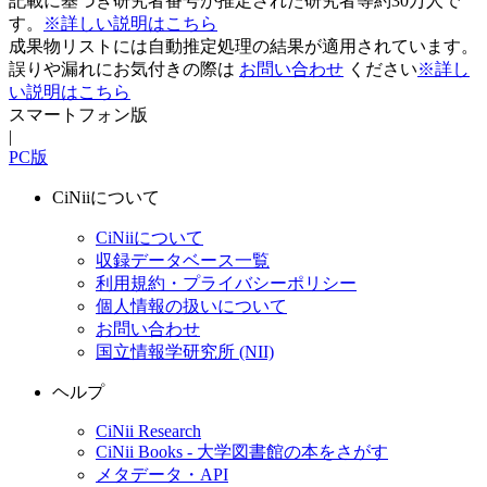
記載に基づき研究者番号が推定された研究者等約30万人で
す。
※詳しい説明はこちら
成果物リストには自動推定処理の結果が適用されています。
誤りや漏れにお気付きの際は
お問い合わせ
ください
※詳し
い説明はこちら
スマートフォン版
|
PC版
CiNiiについて
CiNiiについて
収録データベース一覧
利用規約・プライバシーポリシー
個人情報の扱いについて
お問い合わせ
国立情報学研究所 (NII)
ヘルプ
CiNii Research
CiNii Books - 大学図書館の本をさがす
メタデータ・API