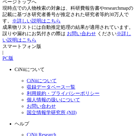
ページトップへ
現時点での人物検索の対象は、科研費報告書やresearchmapの
記載に基づき研究者番号が推定された研究者等約30万人で
す。
※詳しい説明はこちら
成果物リストには自動推定処理の結果が適用されています。
誤りや漏れにお気付きの際は
お問い合わせ
ください
※詳し
い説明はこちら
スマートフォン版
|
PC版
CiNiiについて
CiNiiについて
収録データベース一覧
利用規約・プライバシーポリシー
個人情報の扱いについて
お問い合わせ
国立情報学研究所 (NII)
ヘルプ
CiNii Research