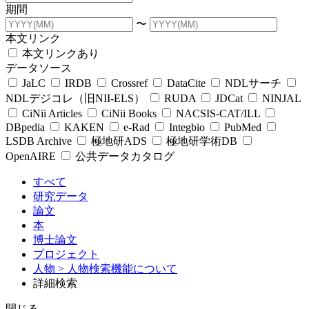
期間
〜
本文リンク
本文リンクあり
データソース
JaLC
IRDB
Crossref
DataCite
NDLサーチ
NDLデジコレ（旧NII-ELS）
RUDA
JDCat
NINJAL
CiNii Articles
CiNii Books
NACSIS-CAT/ILL
DBpedia
KAKEN
e-Rad
Integbio
PubMed
LSDB Archive
極地研ADS
極地研学術DB
OpenAIRE
公共データカタログ
すべて
研究データ
論文
本
博士論文
プロジェクト
人物
> 人物検索機能について
詳細検索
閉じる