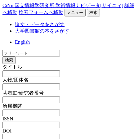
CiNii 国立情報学研究所 学術情報ナビゲータ[サイニィ]
詳細
へ移動
検索フォームへ移動
メニュー
検索
論文・データをさがす
大学図書館の本をさがす
English
検索
タイトル
人物/団体名
著者ID/研究者番号
所属機関
ISSN
DOI