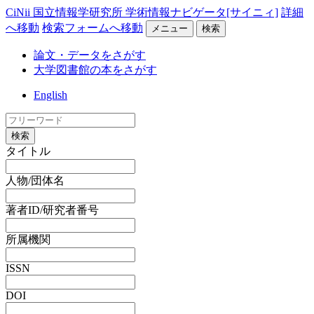
CiNii 国立情報学研究所 学術情報ナビゲータ[サイニィ]
詳細
へ移動
検索フォームへ移動
メニュー
検索
論文・データをさがす
大学図書館の本をさがす
English
検索
タイトル
人物/団体名
著者ID/研究者番号
所属機関
ISSN
DOI