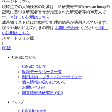
ページトップへ
現時点での人物検索の対象は、科研費報告書やresearchmapの
記載に基づき研究者番号が推定された研究者等約30万人で
す。
※詳しい説明はこちら
成果物リストには自動推定処理の結果が適用されています。
誤りや漏れにお気付きの際は
お問い合わせ
ください
※詳し
い説明はこちら
スマートフォン版
|
PC版
CiNiiについて
CiNiiについて
収録データベース一覧
利用規約・プライバシーポリシー
個人情報の扱いについて
お問い合わせ
国立情報学研究所 (NII)
ヘルプ
CiNii Research