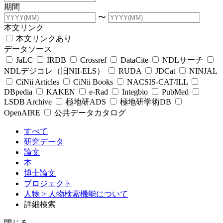
期間
〜
本文リンク
本文リンクあり
データソース
JaLC
IRDB
Crossref
DataCite
NDLサーチ
NDLデジコレ（旧NII-ELS）
RUDA
JDCat
NINJAL
CiNii Articles
CiNii Books
NACSIS-CAT/ILL
DBpedia
KAKEN
e-Rad
Integbio
PubMed
LSDB Archive
極地研ADS
極地研学術DB
OpenAIRE
公共データカタログ
すべて
研究データ
論文
本
博士論文
プロジェクト
人物
> 人物検索機能について
詳細検索
閉じる