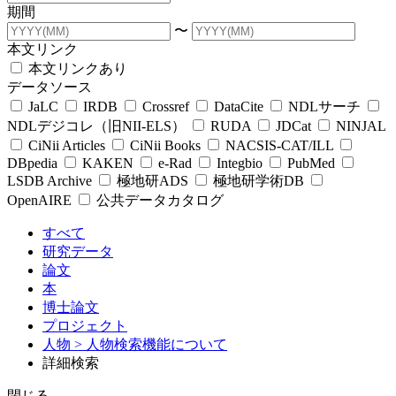
期間
〜
本文リンク
本文リンクあり
データソース
JaLC
IRDB
Crossref
DataCite
NDLサーチ
NDLデジコレ（旧NII-ELS）
RUDA
JDCat
NINJAL
CiNii Articles
CiNii Books
NACSIS-CAT/ILL
DBpedia
KAKEN
e-Rad
Integbio
PubMed
LSDB Archive
極地研ADS
極地研学術DB
OpenAIRE
公共データカタログ
すべて
研究データ
論文
本
博士論文
プロジェクト
人物
> 人物検索機能について
詳細検索
閉じる