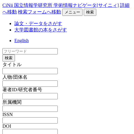
CiNii 国立情報学研究所 学術情報ナビゲータ[サイニィ]
詳細
へ移動
検索フォームへ移動
メニュー
検索
論文・データをさがす
大学図書館の本をさがす
English
検索
タイトル
人物/団体名
著者ID/研究者番号
所属機関
ISSN
DOI