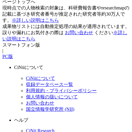
ページトップへ
現時点での人物検索の対象は、科研費報告書やresearchmapの
記載に基づき研究者番号が推定された研究者等約30万人で
す。
※詳しい説明はこちら
成果物リストには自動推定処理の結果が適用されています。
誤りや漏れにお気付きの際は
お問い合わせ
ください
※詳し
い説明はこちら
スマートフォン版
|
PC版
CiNiiについて
CiNiiについて
収録データベース一覧
利用規約・プライバシーポリシー
個人情報の扱いについて
お問い合わせ
国立情報学研究所 (NII)
ヘルプ
CiNii Research