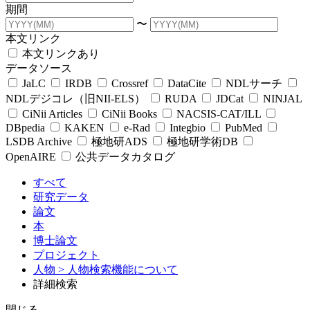
期間
〜
本文リンク
本文リンクあり
データソース
JaLC
IRDB
Crossref
DataCite
NDLサーチ
NDLデジコレ（旧NII-ELS）
RUDA
JDCat
NINJAL
CiNii Articles
CiNii Books
NACSIS-CAT/ILL
DBpedia
KAKEN
e-Rad
Integbio
PubMed
LSDB Archive
極地研ADS
極地研学術DB
OpenAIRE
公共データカタログ
すべて
研究データ
論文
本
博士論文
プロジェクト
人物
> 人物検索機能について
詳細検索
閉じる