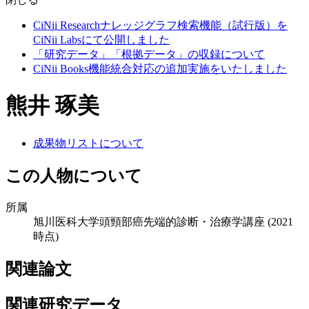
CiNii Researchナレッジグラフ検索機能（試行版）を
CiNii Labsにて公開しました
「研究データ」「根拠データ」の収録について
CiNii Books機能統合対応の追加実施をいたしました
熊井 琢美
成果物リストについて
この人物について
所属
旭川医科大学頭頸部癌先端的診断・治療学講座
(2021
時点)
関連論文
関連研究データ