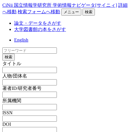
CiNii 国立情報学研究所 学術情報ナビゲータ[サイニィ]
詳細
へ移動
検索フォームへ移動
メニュー
検索
論文・データをさがす
大学図書館の本をさがす
English
検索
タイトル
人物/団体名
著者ID/研究者番号
所属機関
ISSN
DOI