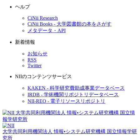
ヘルプ
CiNii Research
CiNii Books - 大学図書館の本をさがす
メタデータ・API
新着情報
お知らせ
RSS
Twitter
NIIのコンテンツサービス
KAKEN - 科学研究費助成事業データベース
IRDB - 学術機関リポジトリデータベース
NII-REO - 電子リソースリポジトリ
大学共同利用機関法人 情報•システム研究機構
国立情報学研
究所