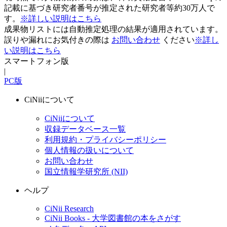
記載に基づき研究者番号が推定された研究者等約30万人で
す。
※詳しい説明はこちら
成果物リストには自動推定処理の結果が適用されています。
誤りや漏れにお気付きの際は
お問い合わせ
ください
※詳し
い説明はこちら
スマートフォン版
|
PC版
CiNiiについて
CiNiiについて
収録データベース一覧
利用規約・プライバシーポリシー
個人情報の扱いについて
お問い合わせ
国立情報学研究所 (NII)
ヘルプ
CiNii Research
CiNii Books - 大学図書館の本をさがす