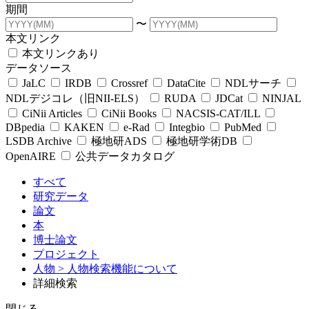
期間
〜
本文リンク
本文リンクあり
データソース
JaLC
IRDB
Crossref
DataCite
NDLサーチ
NDLデジコレ（旧NII-ELS）
RUDA
JDCat
NINJAL
CiNii Articles
CiNii Books
NACSIS-CAT/ILL
DBpedia
KAKEN
e-Rad
Integbio
PubMed
LSDB Archive
極地研ADS
極地研学術DB
OpenAIRE
公共データカタログ
すべて
研究データ
論文
本
博士論文
プロジェクト
人物
> 人物検索機能について
詳細検索
閉じる