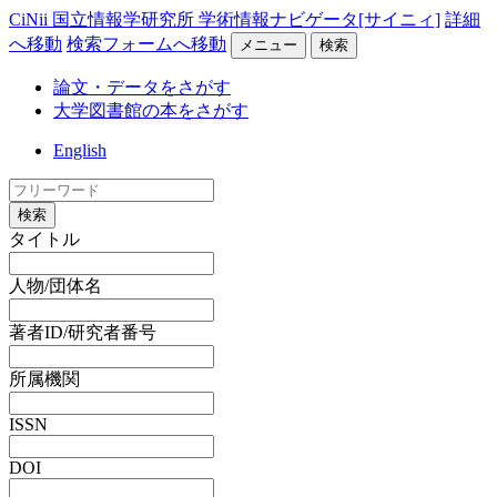
CiNii 国立情報学研究所 学術情報ナビゲータ[サイニィ]
詳細
へ移動
検索フォームへ移動
メニュー
検索
論文・データをさがす
大学図書館の本をさがす
English
検索
タイトル
人物/団体名
著者ID/研究者番号
所属機関
ISSN
DOI