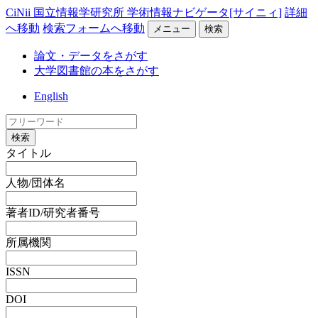
CiNii 国立情報学研究所 学術情報ナビゲータ[サイニィ]
詳細
へ移動
検索フォームへ移動
メニュー
検索
論文・データをさがす
大学図書館の本をさがす
English
検索
タイトル
人物/団体名
著者ID/研究者番号
所属機関
ISSN
DOI