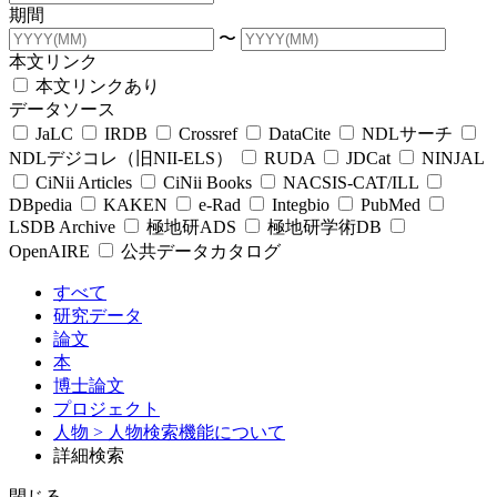
期間
〜
本文リンク
本文リンクあり
データソース
JaLC
IRDB
Crossref
DataCite
NDLサーチ
NDLデジコレ（旧NII-ELS）
RUDA
JDCat
NINJAL
CiNii Articles
CiNii Books
NACSIS-CAT/ILL
DBpedia
KAKEN
e-Rad
Integbio
PubMed
LSDB Archive
極地研ADS
極地研学術DB
OpenAIRE
公共データカタログ
すべて
研究データ
論文
本
博士論文
プロジェクト
人物
> 人物検索機能について
詳細検索
閉じる