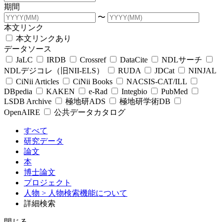
期間
〜
本文リンク
本文リンクあり
データソース
JaLC
IRDB
Crossref
DataCite
NDLサーチ
NDLデジコレ（旧NII-ELS）
RUDA
JDCat
NINJAL
CiNii Articles
CiNii Books
NACSIS-CAT/ILL
DBpedia
KAKEN
e-Rad
Integbio
PubMed
LSDB Archive
極地研ADS
極地研学術DB
OpenAIRE
公共データカタログ
すべて
研究データ
論文
本
博士論文
プロジェクト
人物
> 人物検索機能について
詳細検索
閉じる