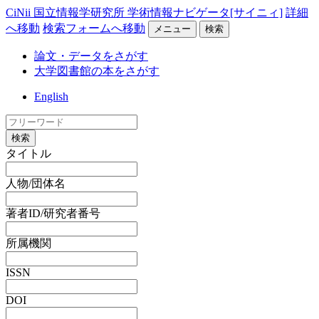
CiNii 国立情報学研究所 学術情報ナビゲータ[サイニィ]
詳細
へ移動
検索フォームへ移動
メニュー
検索
論文・データをさがす
大学図書館の本をさがす
English
検索
タイトル
人物/団体名
著者ID/研究者番号
所属機関
ISSN
DOI