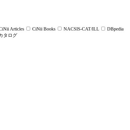
iNii Articles
CiNii Books
NACSIS-CAT/ILL
DBpedia
カタログ