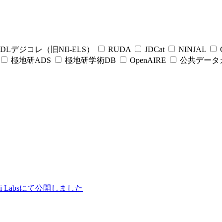
DLデジコレ（旧NII-ELS）
RUDA
JDCat
NINJAL
C
極地研ADS
極地研学術DB
OpenAIRE
公共データ
ii Labsにて公開しました