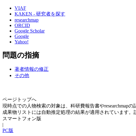
VIAF
KAKEN - 研究者を探す
researchmap
ORCID
Google Scholar
Google
Yahoo!
問題の指摘
著者情報の修正
その他
ページトップへ
現時点での人物検索の対象は、科研費報告書やresearchma
成果物リストには自動推定処理の結果が適用されています。
スマートフォン版
|
PC版