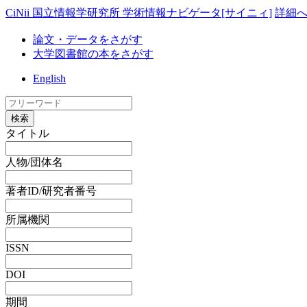
CiNii 国立情報学研究所 学術情報ナビゲータ[サイニィ]
詳細
論文・データをさがす
大学図書館の本をさがす
English
検索
タイトル
人物/団体名
著者ID/研究者番号
所属機関
ISSN
DOI
期間