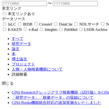
〜
本文リンク
本文リンクあり
データソース
JaLC
IRDB
Crossref
DataCite
NDLサーチ
N
KAKEN
e-Rad
Integbio
PubMed
LSDB Archive
すべて
研究データ
論文
本
博士論文
プロジェクト
人物
> 人物検索機能について
詳細検索
閉じる
CiNii Researchナレッジグラフ検索機能（試行版）をCiN
「研究データ」「根拠データ」の収録について
CiNii Books機能統合対応の追加実施をいたしました