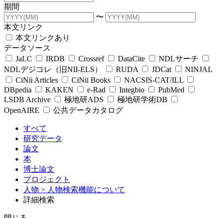
期間
〜
本文リンク
本文リンクあり
データソース
JaLC
IRDB
Crossref
DataCite
NDLサーチ
NDLデジコレ（旧NII-ELS）
RUDA
JDCat
NINJAL
CiNii Articles
CiNii Books
NACSIS-CAT/ILL
DBpedia
KAKEN
e-Rad
Integbio
PubMed
LSDB Archive
極地研ADS
極地研学術DB
OpenAIRE
公共データカタログ
すべて
研究データ
論文
本
博士論文
プロジェクト
人物
> 人物検索機能について
詳細検索
閉じる