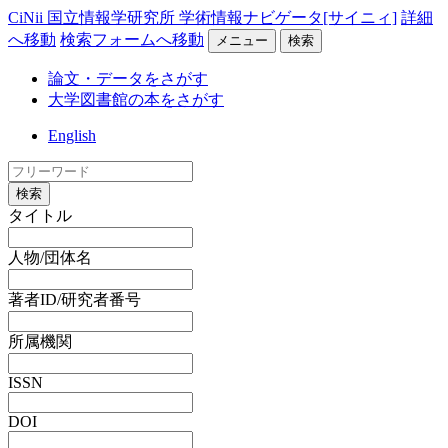
CiNii 国立情報学研究所 学術情報ナビゲータ[サイニィ]
詳細
へ移動
検索フォームへ移動
メニュー
検索
論文・データをさがす
大学図書館の本をさがす
English
検索
タイトル
人物/団体名
著者ID/研究者番号
所属機関
ISSN
DOI