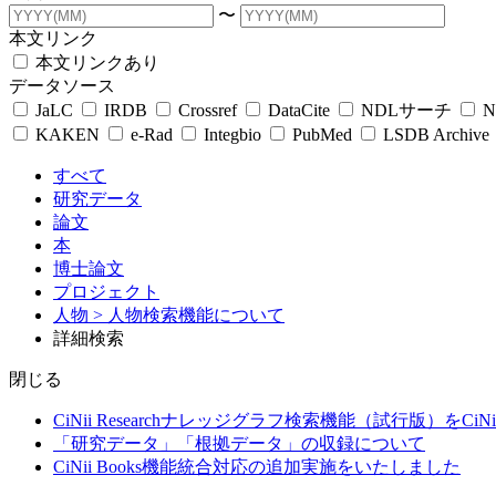
〜
本文リンク
本文リンクあり
データソース
JaLC
IRDB
Crossref
DataCite
NDLサーチ
N
KAKEN
e-Rad
Integbio
PubMed
LSDB Archive
すべて
研究データ
論文
本
博士論文
プロジェクト
人物
> 人物検索機能について
詳細検索
閉じる
CiNii Researchナレッジグラフ検索機能（試行版）をCiN
「研究データ」「根拠データ」の収録について
CiNii Books機能統合対応の追加実施をいたしました