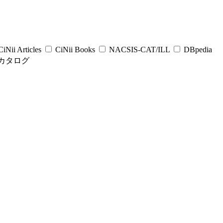
iNii Articles
CiNii Books
NACSIS-CAT/ILL
DBpedia
カタログ