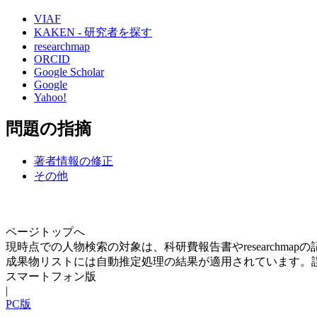
VIAF
KAKEN - 研究者を探す
researchmap
ORCID
Google Scholar
Google
Yahoo!
問題の指摘
著者情報の修正
その他
ページトップへ
現時点での人物検索の対象は、科研費報告書やresearchma
成果物リストには自動推定処理の結果が適用されています。
スマートフォン版
|
PC版