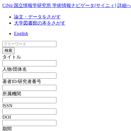
CiNii 国立情報学研究所 学術情報ナビゲータ[サイニィ]
詳細
論文・データをさがす
大学図書館の本をさがす
English
検索
タイトル
人物/団体名
著者ID/研究者番号
所属機関
ISSN
DOI
期間