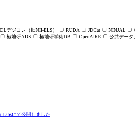
DLデジコレ（旧NII-ELS）
RUDA
JDCat
NINJAL
C
極地研ADS
極地研学術DB
OpenAIRE
公共データ
ii Labsにて公開しました