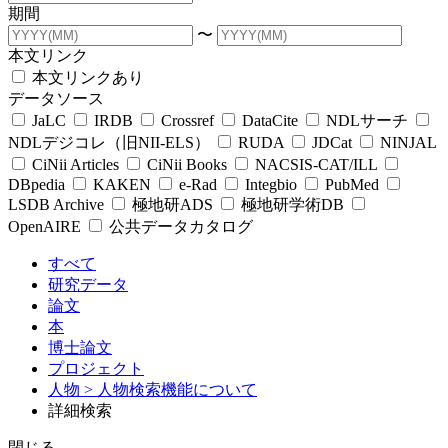
期間
〜
本文リンク
本文リンクあり
データソース
JaLC
IRDB
Crossref
DataCite
NDLサーチ
NDLデジコレ（旧NII-ELS）
RUDA
JDCat
NINJAL
CiNii Articles
CiNii Books
NACSIS-CAT/ILL
DBpedia
KAKEN
e-Rad
Integbio
PubMed
LSDB Archive
極地研ADS
極地研学術DB
OpenAIRE
公共データカタログ
すべて
研究データ
論文
本
博士論文
プロジェクト
人物
> 人物検索機能について
詳細検索
閉じる