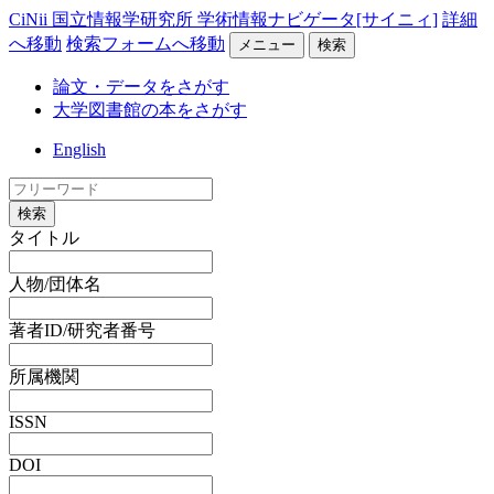
CiNii 国立情報学研究所 学術情報ナビゲータ[サイニィ]
詳細
へ移動
検索フォームへ移動
メニュー
検索
論文・データをさがす
大学図書館の本をさがす
English
検索
タイトル
人物/団体名
著者ID/研究者番号
所属機関
ISSN
DOI