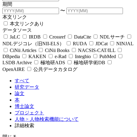
期間
〜
本文リンク
本文リンクあり
データソース
JaLC
IRDB
Crossref
DataCite
NDLサーチ
NDLデジコレ（旧NII-ELS）
RUDA
JDCat
NINJAL
CiNii Articles
CiNii Books
NACSIS-CAT/ILL
DBpedia
KAKEN
e-Rad
Integbio
PubMed
LSDB Archive
極地研ADS
極地研学術DB
OpenAIRE
公共データカタログ
すべて
研究データ
論文
本
博士論文
プロジェクト
人物
> 人物検索機能について
詳細検索
閉じる