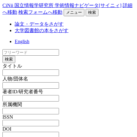
CiNii 国立情報学研究所 学術情報ナビゲータ[サイニィ]
詳細
へ移動
検索フォームへ移動
メニュー
検索
論文・データをさがす
大学図書館の本をさがす
English
検索
タイトル
人物/団体名
著者ID/研究者番号
所属機関
ISSN
DOI