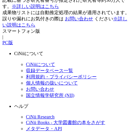
記載に基づき研究者番号が推定された研究者等約30万人で
す。
※詳しい説明はこちら
成果物リストには自動推定処理の結果が適用されています。
誤りや漏れにお気付きの際は
お問い合わせ
ください
※詳し
い説明はこちら
スマートフォン版
|
PC版
CiNiiについて
CiNiiについて
収録データベース一覧
利用規約・プライバシーポリシー
個人情報の扱いについて
お問い合わせ
国立情報学研究所 (NII)
ヘルプ
CiNii Research
CiNii Books - 大学図書館の本をさがす
メタデータ・API