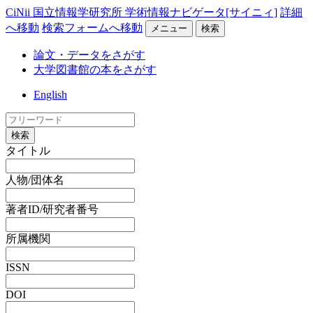
CiNii 国立情報学研究所 学術情報ナビゲータ[サイニィ]
詳細
へ移動
検索フォームへ移動
メニュー
検索
論文・データをさがす
大学図書館の本をさがす
English
検索
タイトル
人物/団体名
著者ID/研究者番号
所属機関
ISSN
DOI