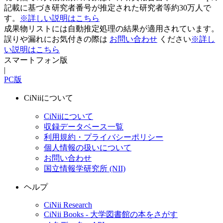
記載に基づき研究者番号が推定された研究者等約30万人で
す。
※詳しい説明はこちら
成果物リストには自動推定処理の結果が適用されています。
誤りや漏れにお気付きの際は
お問い合わせ
ください
※詳し
い説明はこちら
スマートフォン版
|
PC版
CiNiiについて
CiNiiについて
収録データベース一覧
利用規約・プライバシーポリシー
個人情報の扱いについて
お問い合わせ
国立情報学研究所 (NII)
ヘルプ
CiNii Research
CiNii Books - 大学図書館の本をさがす