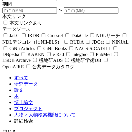
期間
〜
本文リンク
本文リンクあり
データソース
JaLC
IRDB
Crossref
DataCite
NDLサーチ
NDLデジコレ（旧NII-ELS）
RUDA
JDCat
NINJAL
CiNii Articles
CiNii Books
NACSIS-CAT/ILL
DBpedia
KAKEN
e-Rad
Integbio
PubMed
LSDB Archive
極地研ADS
極地研学術DB
OpenAIRE
公共データカタログ
すべて
研究データ
論文
本
博士論文
プロジェクト
人物
> 人物検索機能について
詳細検索
閉じる