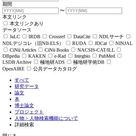
期間
〜
本文リンク
本文リンクあり
データソース
JaLC
IRDB
Crossref
DataCite
NDLサーチ
NDLデジコレ（旧NII-ELS）
RUDA
JDCat
NINJAL
CiNii Articles
CiNii Books
NACSIS-CAT/ILL
DBpedia
KAKEN
e-Rad
Integbio
PubMed
LSDB Archive
極地研ADS
極地研学術DB
OpenAIRE
公共データカタログ
すべて
研究データ
論文
本
博士論文
プロジェクト
人物
> 人物検索機能について
詳細検索
閉じる