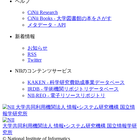
ヘルプ
CiNii Research
CiNii Books - 大学図書館の本をさがす
メタデータ・API
新着情報
お知らせ
RSS
Twitter
NIIのコンテンツサービス
KAKEN - 科学研究費助成事業データベース
IRDB - 学術機関リポジトリデータベース
NII-REO - 電子リソースリポジトリ
大学共同利用機関法人 情報•システム研究機構
国立情報学研
究所
© National Institute of Informatics