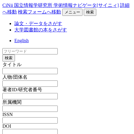
CiNii 国立情報学研究所 学術情報ナビゲータ[サイニィ]
詳細
へ移動
検索フォームへ移動
メニュー
検索
論文・データをさがす
大学図書館の本をさがす
English
検索
タイトル
人物/団体名
著者ID/研究者番号
所属機関
ISSN
DOI