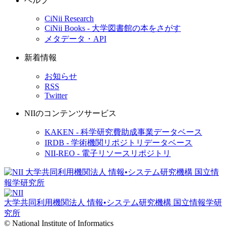
ヘルプ
CiNii Research
CiNii Books - 大学図書館の本をさがす
メタデータ・API
新着情報
お知らせ
RSS
Twitter
NIIのコンテンツサービス
KAKEN - 科学研究費助成事業データベース
IRDB - 学術機関リポジトリデータベース
NII-REO - 電子リソースリポジトリ
大学共同利用機関法人 情報•システム研究機構
国立情報学研
究所
© National Institute of Informatics