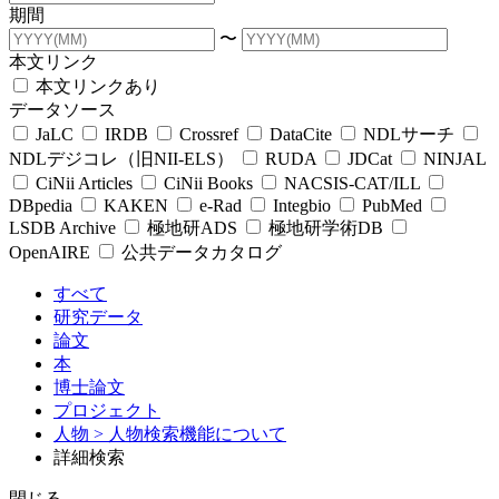
期間
〜
本文リンク
本文リンクあり
データソース
JaLC
IRDB
Crossref
DataCite
NDLサーチ
NDLデジコレ（旧NII-ELS）
RUDA
JDCat
NINJAL
CiNii Articles
CiNii Books
NACSIS-CAT/ILL
DBpedia
KAKEN
e-Rad
Integbio
PubMed
LSDB Archive
極地研ADS
極地研学術DB
OpenAIRE
公共データカタログ
すべて
研究データ
論文
本
博士論文
プロジェクト
人物
> 人物検索機能について
詳細検索
閉じる