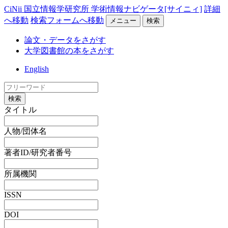
CiNii 国立情報学研究所 学術情報ナビゲータ[サイニィ]
詳細
へ移動
検索フォームへ移動
メニュー
検索
論文・データをさがす
大学図書館の本をさがす
English
検索
タイトル
人物/団体名
著者ID/研究者番号
所属機関
ISSN
DOI