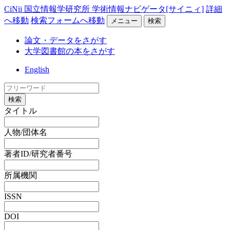
CiNii 国立情報学研究所 学術情報ナビゲータ[サイニィ]
詳細
へ移動
検索フォームへ移動
メニュー
検索
論文・データをさがす
大学図書館の本をさがす
English
検索
タイトル
人物/団体名
著者ID/研究者番号
所属機関
ISSN
DOI