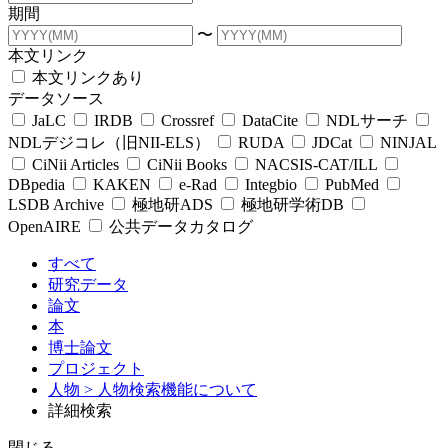
期間
〜
本文リンク
本文リンクあり
データソース
JaLC
IRDB
Crossref
DataCite
NDLサーチ
NDLデジコレ（旧NII-ELS）
RUDA
JDCat
NINJAL
CiNii Articles
CiNii Books
NACSIS-CAT/ILL
DBpedia
KAKEN
e-Rad
Integbio
PubMed
LSDB Archive
極地研ADS
極地研学術DB
OpenAIRE
公共データカタログ
すべて
研究データ
論文
本
博士論文
プロジェクト
人物
> 人物検索機能について
詳細検索
閉じる